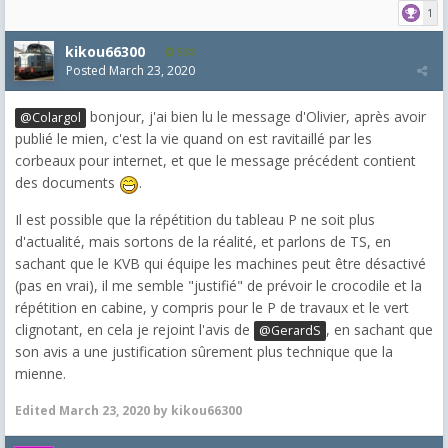
1
kikou66300
538
Posted
March 23, 2020
bonjour, j'ai bien lu le message d'Olivier, après avoir
@Colargol
publié le mien, c'est la vie quand on est ravitaillé par les
corbeaux pour internet, et que le message précédent contient
des documents
.
Il est possible que la répétition du tableau P ne soit plus
d'actualité, mais sortons de la réalité, et parlons de TS, en
sachant que le KVB qui équipe les machines peut être désactivé
(pas en vrai), il me semble "justifié" de prévoir le crocodile et la
répétition en cabine, y compris pour le P de travaux et le vert
clignotant, en cela je rejoint l'avis de
, en sachant que
@GerardS
son avis a une justification sûrement plus technique que la
mienne.
Edited
March 23, 2020
by kikou66300