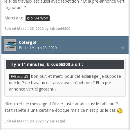
le P de travaux est aussi avec répétition ? Et la pré-annonce vert
clignotant ?
Merci à toi
.
@olivierlyon
Edited
March 23, 2020
by kikou66300
Colargol
408
Posted
March 23, 2020
il y a 11 minutes, kikou66300 a dit :
bonjour, et merci pour cet éclairage. Je suppose
@GerardS
que le P de travaux est aussi avec répétition ? Et la pré-
annonce vert clignotant ?
Kikou, relis le message d'Olivier juste au-dessus: le tableau P
était répété à une certaine époque mais ce n'est plus le cas
Edited
March 23, 2020
by Colargol