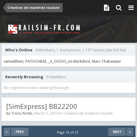
Création de matériel roulant
Who's Online
4 Members, 1 Anonymous, 1,137 Guests
(See full list)
vanvelthem
PATOCHE42
_o_OOOO_oo-Berkshire
Marc Chabassier
Recently Browsing
0 members
No registered users viewing this page.
[SimExpress] BB22200
By
Treno.Notte
,
March 7, 2019
in
Création de matériel roulant
PREV
NEXT
Page 19 of 23