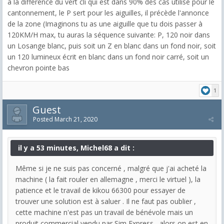
à la différence du vert cli qui est dans 90% des cas utilisé pour le
cantonnement, le P sert pour les aiguilles, il précède l'annonce
de la zone (Imaginons tu as une aiguille que tu dois passer à
120KM/H max, tu auras la séquence suivante: P, 120 noir dans
un Losange blanc, puis soit un Z en blanc dans un fond noir, soit
un 120 lumineux écrit en blanc dans un fond noir carré, soit un
chevron pointe bas
1
Guest
Posted
March 21, 2020
il y a 53 minutes, Michel68 a dit :
Même si je ne suis pas concerné , malgré que j'ai acheté la
machine ( la fait rouler en allemagne , merci le virtuel ), la
patience et le travail de kikou 66300 pour essayer de
trouver une solution est à saluer . Il ne faut pas oublier ,
cette machine n'est pas un travail de bénévole mais un
produit commercial vendu par Sim Express , alors on est en