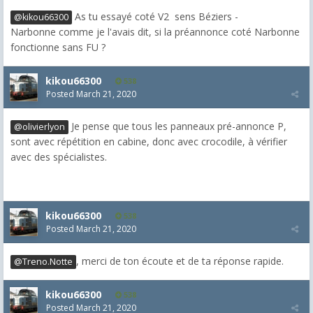
As tu essayé coté V2 sens Béziers -
@kikou66300
Narbonne comme je l'avais dit, si la préannonce coté Narbonne
fonctionne sans FU ?
kikou66300
538
Posted
March 21, 2020
Je pense que tous les panneaux pré-annonce P,
@olivierlyon
sont avec répétition en cabine, donc avec crocodile, à vérifier
avec des spécialistes.
kikou66300
538
Posted
March 21, 2020
, merci de ton écoute et de ta réponse rapide.
@Treno.Notte
kikou66300
538
Posted
March 21, 2020