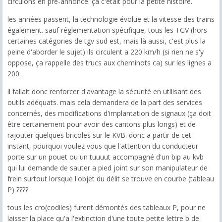
circulons en pré-annonce. ça c'était pour la petite histoire.
les années passent, la technologie évolue et la vitesse des trains
également. sauf réglementation spécifique, tous les TGV (hors
certaines catégories de tgv sud est, mais là aussi, c'est plus la
peine d'aborder le sujet) ils circulent a 220 km/h (si rien ne s'y
oppose, ça rappelle des trucs aux cheminots ca) sur les lignes a
200.
il fallait donc renforcer d'avantage la sécurité en utilisant des
outils adéquats. mais cela demandera de la part des services
concernés, des modifications d'implantation de signaux (ça doit
être certainement pour avoir des cantons plus longs) et de
rajouter quelques bricoles sur le KVB. donc a partir de cet
instant, pourquoi voulez vous que l'attention du conducteur
porte sur un pouet ou un tuuuut accompagné d'un bip au kvb
qui lui demande de sauter a pied joint sur son manipulateur de
frein surtout lorsque l'objet du délit se trouve en courbe (tableau
P) ????
tous les cro(codiles) furent démontés des tableaux P, pour ne
laisser la place qu'a l'extinction d'une toute petite lettre b de