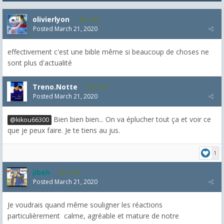
olivierlyon
3,489
Posted
March 21, 2020
effectivement c'est une bible même si beaucoup de choses ne
sont plus d'actualité
Treno.Notte
5,543
Posted
March 21, 2020
Bien bien bien... On va éplucher tout ça et voir ce
@kikou66300
que je peux faire. Je te tiens au jus.
1
jibeh
5,469
Posted
March 21, 2020
Je voudrais quand même souligner les réactions
particulièrement calme, agréable et mature de notre