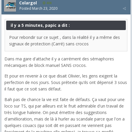
Colargol
408
Posted
March 23, 2020
il y a 5 minutes, papic a dit :
Pour rebondir sur ce sujet , dans la réalité il y a même des
signaux de protection (Carré) sans crocos
Dans ma gare d'attache il y a carrément des sémaphores
mécaniques de block manuel SANS crocos.
Et pour en revenir à ce que disait Olivier, les gens exigent la
perfection de nos jours. Sous prétexte qu'ils ont dépensé 3 sous
il faut que ce soit sans défaut.
Bah pas de chance la vie est faite de défauts. Ça vaut pour une
loco sur TS, qui par ailleurs est le fruit admirable d'un travail de
très longue haleine. On peut émettre des suggestions
d'amélioration, mais de là à hurler au scandale parce que l'on a
quelques couacs (qui soit dit en passant ne viennent pas
forcément de la machine elle-même), je trouve ça gonflé.