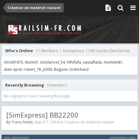
Création de matériel roulant
Who's Online
11 Members, 1 Anonymous, 1,585 Guests
(See full list)
chris91670
titom01
totolaricot_54
Hifofufa
vassalfada
michelin81
alain ayral
robert_78
js300
Baguvix
toshichan2
Recently Browsing
0 members
No registered users viewing this page.
[SimExpress] BB22200
By
Treno.Notte
,
March 7, 2019
in
Création de matériel roulant