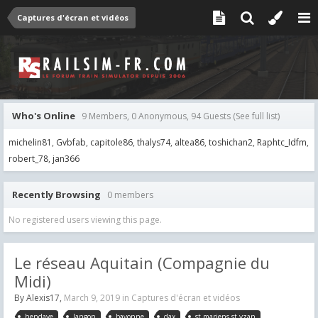
Captures d'écran et vidéos
Who's Online
9 Members, 0 Anonymous, 94 Guests
(See full list)
michelin81
Gvbfab
capitole86
thalys74
altea86
toshichan2
Raphtc_Idfm
robert_78
jan366
Recently Browsing
0 members
No registered users viewing this page.
Le réseau Aquitain (Compagnie du
Midi)
By
Alexis17
,
March 9, 2019
in
Captures d'écran et vidéos
hendaye
langon
bayonne
dax
st mariens st yzan