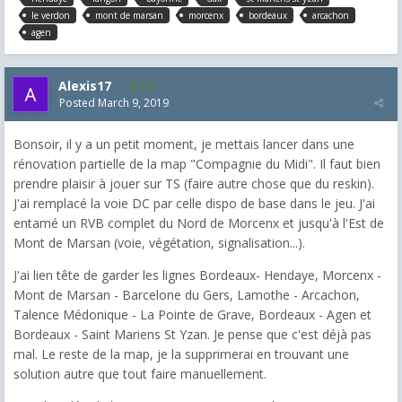
le verdon
mont de marsan
morcenx
bordeaux
arcachon
agen
Alexis17
598
Posted
March 9, 2019
Bonsoir, il y a un petit moment, je mettais lancer dans une
rénovation partielle de la map "Compagnie du Midi". Il faut bien
prendre plaisir à jouer sur TS (faire autre chose que du reskin).
J'ai remplacé la voie DC par celle dispo de base dans le jeu. J'ai
entamé un RVB complet du Nord de Morcenx et jusqu'à l'Est de
Mont de Marsan (voie, végétation, signalisation...).
J'ai lien tête de garder les lignes Bordeaux- Hendaye, Morcenx -
Mont de Marsan - Barcelone du Gers, Lamothe - Arcachon,
Talence Médonique - La Pointe de Grave, Bordeaux - Agen et
Bordeaux - Saint Mariens St Yzan. Je pense que c'est déjà pas
mal. Le reste de la map, je la supprimerai en trouvant une
solution autre que tout faire manuellement.