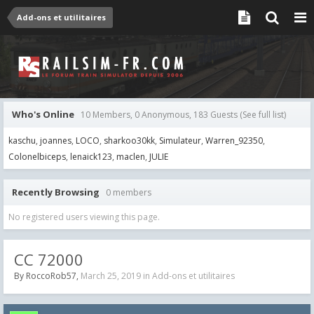
Add-ons et utilitaires
Who's Online
10 Members, 0 Anonymous, 183 Guests
(See full list)
kaschu
joannes
LOCO
sharkoo30kk
Simulateur
Warren_92350
Colonelbiceps
lenaick123
maclen
JULIE
Recently Browsing
0 members
No registered users viewing this page.
CC 72000
By
RoccoRob57
,
March 25, 2019
in
Add-ons et utilitaires