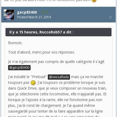
gecp83400
58
Posted
March 27, 2019
Il y a 15 heures, RoccoRob57 a dit :
Bonsoir,
Tout d'abord, merci pour vos réponses.
Je n'ai également pas compris de quelle catégorie il s'agit
.
@gecp83400
J'ai installé le ''Preload''
mais ça ne marche
@vassalfada
toujours pas
. J'ai toujours ce problème lorsque je suis
dans Quick Drive, que je veux composer un nouveau train,
que je sélectionne cette locomotive, elle n'apparaît pas. Et
lorsque je l'ajoute à la rame, elle ne fonctionne pas non
plus, j'ai le rond de chargement. Je l'ai quand même
sauvegardé pour tenter de la faire apparaître sur la ligne
mais pareil, le jeu me dit qu'il y a eu une erreur lors du