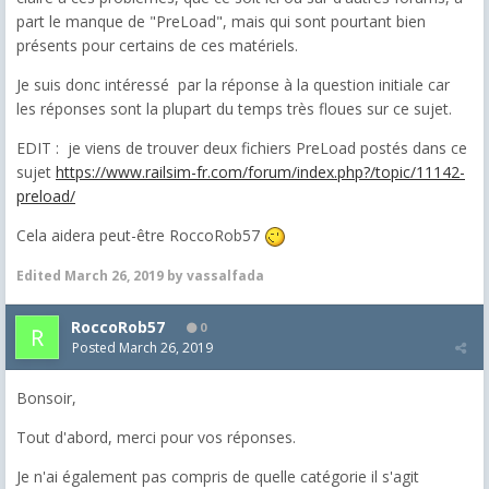
part le manque de "PreLoad", mais qui sont pourtant bien
présents pour certains de ces matériels.
Je suis donc intéressé par la réponse à la question initiale car
les réponses sont la plupart du temps très floues sur ce sujet.
EDIT : je viens de trouver deux fichiers PreLoad postés dans ce
sujet
https://www.railsim-fr.com/forum/index.php?/topic/11142-
preload/
Cela aidera peut-être RoccoRob57
Edited
March 26, 2019
by vassalfada
RoccoRob57
0
Posted
March 26, 2019
Bonsoir,
Tout d'abord, merci pour vos réponses.
Je n'ai également pas compris de quelle catégorie il s'agit