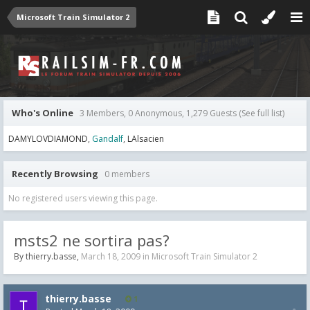
Microsoft Train Simulator 2
Who's Online
3 Members, 0 Anonymous, 1,279 Guests
(See full list)
DAMYLOVDIAMOND
Gandalf
LAlsacien
Recently Browsing
0 members
No registered users viewing this page.
msts2 ne sortira pas?
By
thierry.basse
,
March 18, 2009
in
Microsoft Train Simulator 2
thierry.basse
1