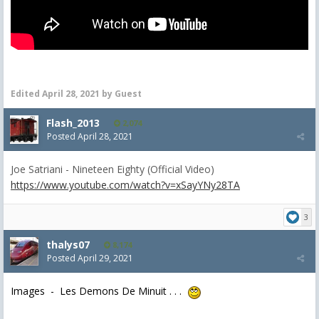
Edited
April 28, 2021
by Guest
Flash_2013
2,074
Posted
April 28, 2021
Joe Satriani - Nineteen Eighty (Official Video)
https://www.youtube.com/watch?v=xSayYNy28TA
3
thalys07
8,174
Posted
April 29, 2021
Images - Les Demons De Minuit . . .