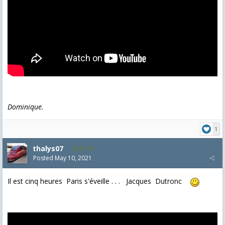
Dominique.
1
thalys07
8,174
Posted
May 10, 2021
Il est cinq heures Paris s'éveille . . . Jacques Dutronc