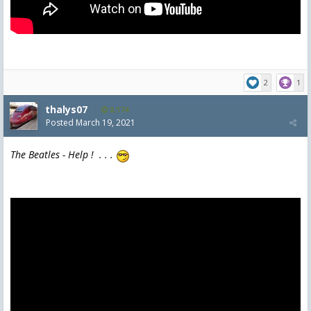
2
1
thalys07
8,174
Posted
March 19, 2021
The Beatles - Help ! . . .