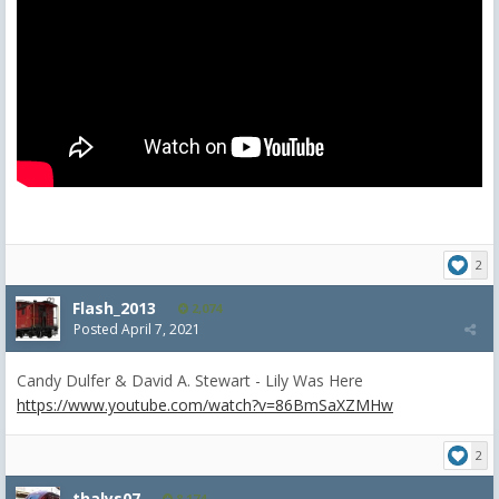
2
Flash_2013
2,074
Posted
April 7, 2021
Candy Dulfer & David A. Stewart - Lily Was Here
https://www.youtube.com/watch?v=86BmSaXZMHw
2
thalys07
8,174