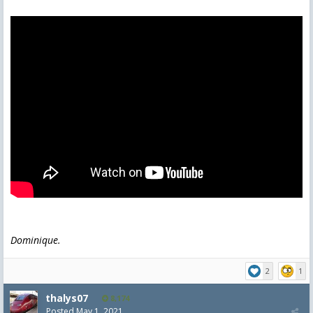
Dominique.
2
1
thalys07
8,174
Posted
May 1, 2021