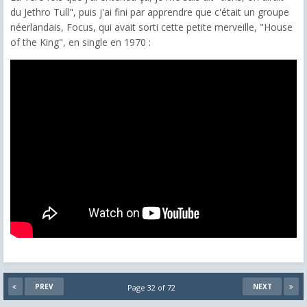
du Jethro Tull", puis j'ai fini par apprendre que c'était un groupe
néerlandais, Focus, qui avait sorti cette petite merveille, "House
of the King", en single en 1970 :
PREV
NEXT
Page 32 of 72