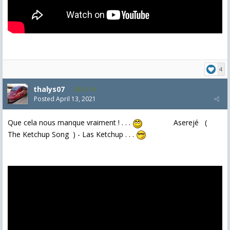
4
thalys07
8,174
Posted
April 13, 2021
Que cela nous manque vraiment ! . . .
Aserejé (
The Ketchup Song ) - Las Ketchup . . .