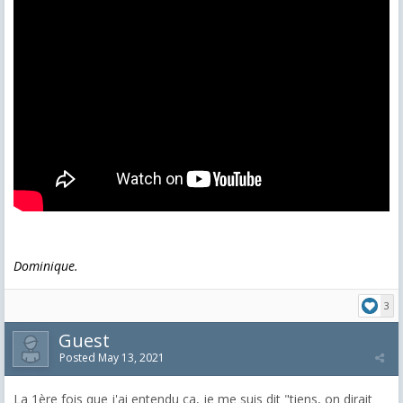
Dominique.
3
Guest
Posted
May 13, 2021
La 1ère fois que j'ai entendu ça, je me suis dit "tiens, on dirait