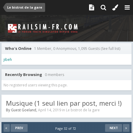
Le bistrot de la gare
Who's Online
1 Member, 0 Anonymous, 1,095 Guests
(See full list)
jibeh
Recently Browsing
0 members
No registered users viewing this page.
Musique (1 seul lien par post, merci !)
By Guest Goeland,
April 14, 2019
in
Le bistrot de la gare
PREV
NEXT
Page 32 of 72