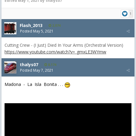
Edited
May 1, 2021
by thalys07
1
Flash_2013
2,074
Posted
May 5, 2021
Cutting Crew - (I Just) Died In Your Arms (Orchestral Version)
https://www.youtube.com/watch?v=_gmxLE3WYmw
thalys07
8,174
Posted
May 7, 2021
Madona - La Isla Bonita . . .