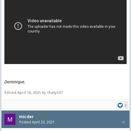
Dominique.
Edited
April 16, 2021
by thalys07
2
micder
279
Posted
April 23, 2021