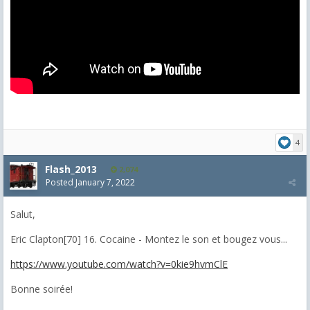
4
Flash_2013
2,074
Posted
January 7, 2022
Salut,
Eric Clapton[70] 16. Cocaine - Montez le son et bougez vous...
https://www.youtube.com/watch?v=0kie9hvmClE
Bonne soirée!