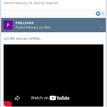
Edited
February 20, 2022
by thalys07
3
PHILLEVAX
1,405
Posted
February 24, 2022
Les BB seul au combat...