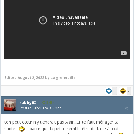
Edited
August 2, 2022
by La grenouille
3
2
rabby62
8,454
Posted
February 3, 2022
ton petit cœur n'y tiendrait pas Alain.....il te faut ménager ta
santé....
....parce que la petite semble être de taille à tout