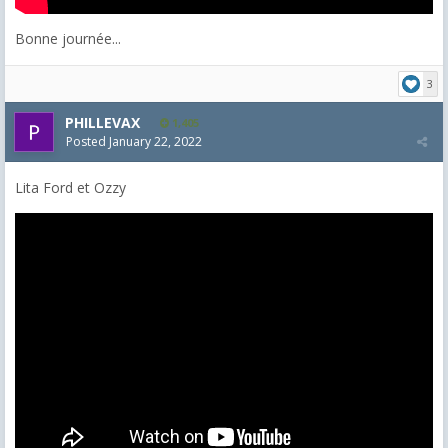
Bonne journée...
3
PHILLEVAX
1,405
Posted
January 22, 2022
Lita Ford et Ozzy