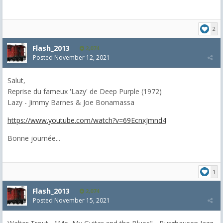
2
Flash_2013
2,074
Posted
November 12, 2021
Salut,
Reprise du fameux 'Lazy' de Deep Purple (1972)
Lazy - Jimmy Barnes & Joe Bonamassa
https://www.youtube.com/watch?v=69EcnxJmnd4
Bonne journée...
1
Flash_2013
2,074
Posted
November 15, 2021