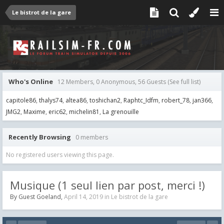
Le bistrot de la gare
Who's Online
12 Members, 0 Anonymous, 56 Guests
(See full list)
capitole86
thalys74
altea86
toshichan2
Raphtc_Idfm
robert_78
jan366
JMG2
Maxime
eric62
michelin81
La grenouille
Recently Browsing
0 members
No registered users viewing this page.
Musique (1 seul lien par post, merci !)
By Guest Goeland,
April 14, 2019
in
Le bistrot de la gare