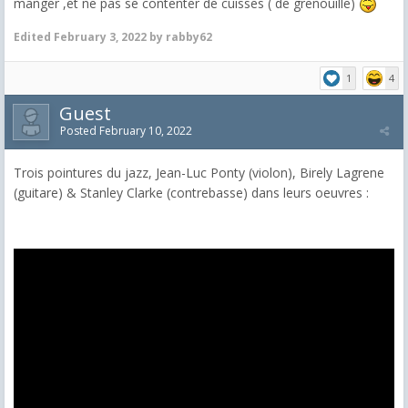
manger ,et ne pas se contenter de cuisses ( de grenouille)
Edited
February 3, 2022
by rabby62
1
4
Guest
Posted
February 10, 2022
Trois pointures du jazz, Jean-Luc Ponty (violon), Birely Lagrene
(guitare) & Stanley Clarke (contrebasse) dans leurs oeuvres :