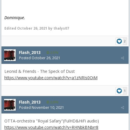
Dominique.
Edited
October 26, 2021
by thalys07
2
Flash_2013
2,074
Posted
October 26, 2021
Leonid & Friends - The Speck of Dust
https://www.youtube.com/watch?v=a1zNRIs0OiM
1
Flash_2013
2,074
Posted
November 10, 2021
OTTA-orchestra "Royal Safary"(FulHD&HiFi audio)
https://www.youtube.com/watch?v=RHNbkBNbrr8