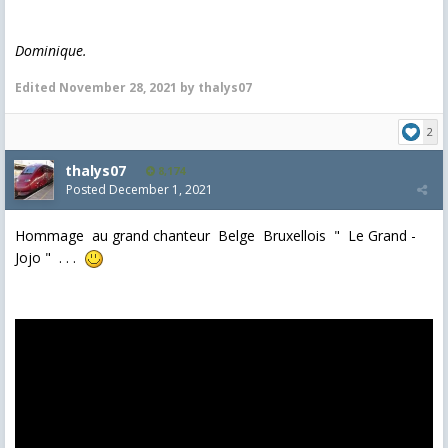
Dominique.
Edited
November 28, 2021
by thalys07
2
thalys07
8,174
Posted
December 1, 2021
Hommage au grand chanteur Belge Bruxellois " Le Grand -
Jojo " . . .