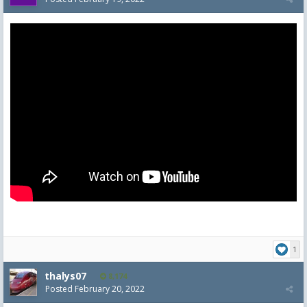
1
thalys07
8,174
Posted
February 20, 2022