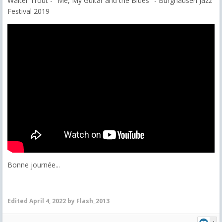
Walter Trout - "Me, My Guitar and the Blues" - Burghausen Jazz
Festival 2019
Bonne journée...
Edited
April 4, 2022
by Flash_2013