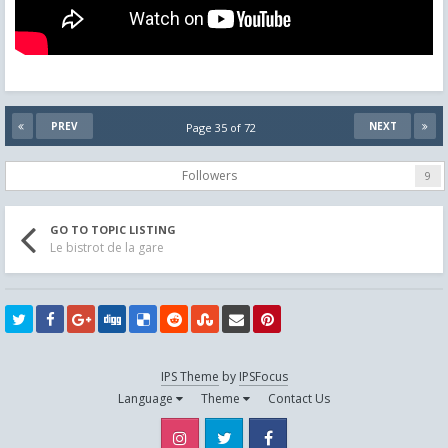
PREV
NEXT
Page 35 of 72
Followers
9
GO TO TOPIC LISTING
Le bistrot de la gare
IPS Theme
by
IPSFocus
Language
Theme
Contact Us
Instagram
Twitter
Facebook