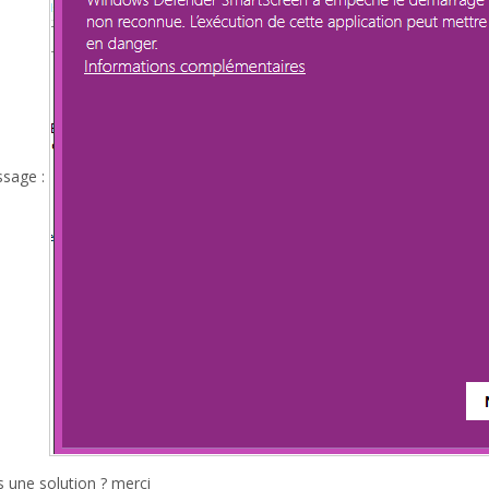
essage :
 une solution ? merci