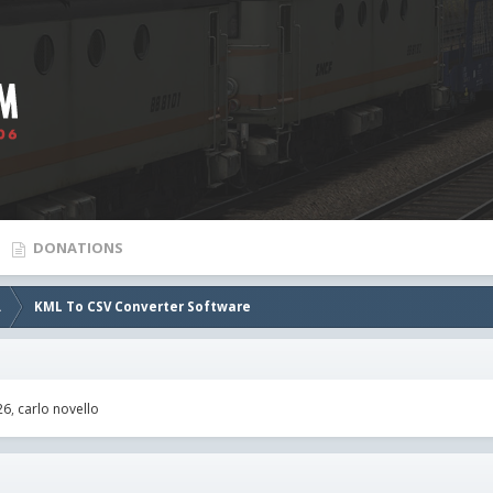
DONATIONS
.
KML To CSV Converter Software
26
carlo novello