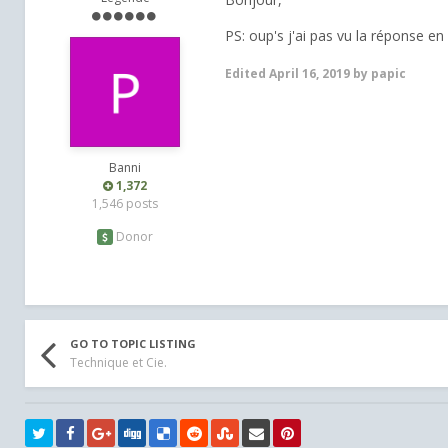
PS: oup's j'ai pas vu la réponse 
Edited
April 16, 2019
by papic
Banni
1,372
1,546 posts
Donor
GO TO TOPIC LISTING
Technique et Cie.