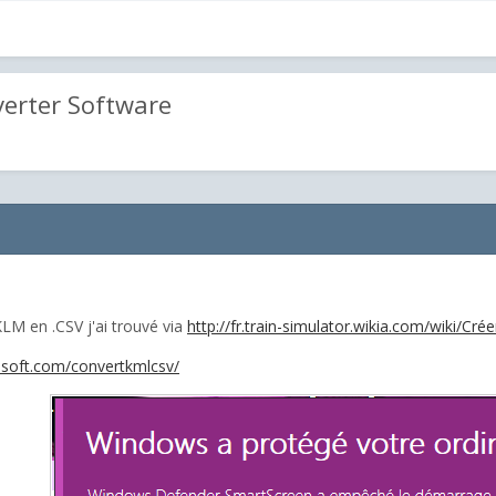
erter Software
.KLM en .CSV j'ai trouvé via
http://fr.train-simulator.wikia.com/wiki/Cré
lsoft.com/convertkmlcsv/