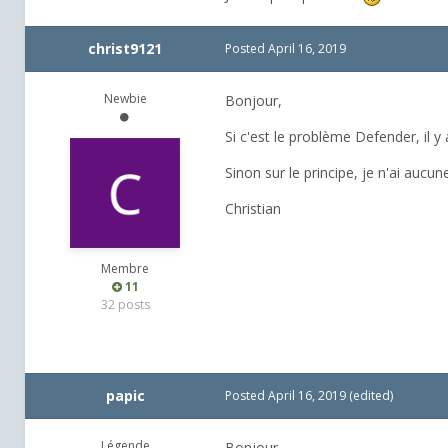
christ9121
Posted
April 16, 2019
Newbie
Bonjour,
Si c'est le problème Defender, il y 
Sinon sur le principe, je n'ai aucu
Christian
Membre
11
32 posts
papic
Posted
April 16, 2019
(edited)
Légende
Bonjour,