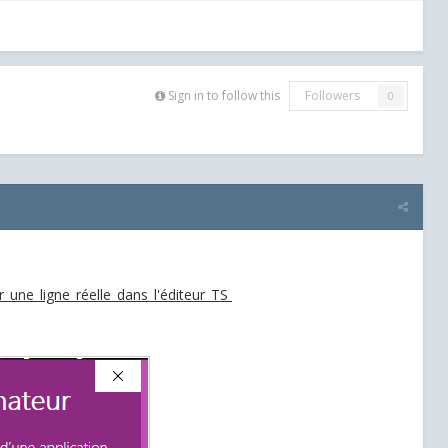
Sign in to follow this
Followers
0
er_une_ligne_réelle_dans_l'éditeur_TS