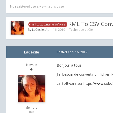
No registered users viewing this page.
KML To CSV Conv
kml to csv converter software
By
LaCecile
,
April 16, 2019
in
Technique et Cie.
LaCecile
Posted
April 16, 2019
Newbie
Bonjour à tous,
J'ai besoin de convertir un fichier 
ce Software sur
https://www.sobo
Membre
0