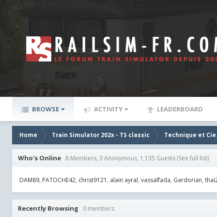
BROWSE
ACTIVITY
LEADERBOARD
Home
Train Simulator 202x - TS classic
Technique et Cie
Who's Online
8 Members, 3 Anonymous, 1,135 Guests
(See full list)
DAM89
PATOCHE42
christ9121
alain ayral
vassalfada
Gardorian
thai
Recently Browsing
0 members