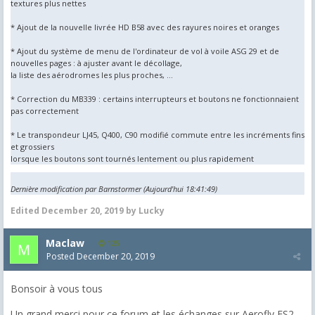
textures plus nettes
* Ajout de la nouvelle livrée HD B58 avec des rayures noires et oranges
* Ajout du système de menu de l'ordinateur de vol à voile ASG 29 et de
nouvelles pages : à ajuster avant le décollage,
la liste des aérodromes les plus proches, ...
* Correction du MB339 : certains interrupteurs et boutons ne fonctionnaient
pas correctement
* Le transpondeur LJ45, Q400, C90 modifié commute entre les incréments fins
et grossiers
lorsque les boutons sont tournés lentement ou plus rapidement
Dernière modification par Barnstormer (Aujourd'hui 18:41:49)
Edited
December 20, 2019
by Lucky
Maclaw
125
Posted
December 20, 2019
Bonsoir à vous tous
Un grand merci pour ce forum et les échanges sur Aerofly FS2.