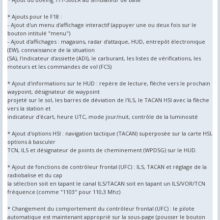
* Ajouts pour le F18 :
- Ajout d'un menu d'affichage interactif (appuyer une ou deux fois sur le
bouton intitulé "menu")
- Ajout d'affichages : magasins, radar d'attaque, HUD, entrepôt électronique
(EW), connaissance de la situation
(SA), l'indicateur d'assiette (ADI), le carburant, les listes de vérifications, les
moteurs et les commandes de vol (FCS)
* Ajout d'informations sur le HUD : repère de lecture, flèche vers le prochain
waypoint, désignateur de waypoint
projeté sur le sol, les barres de déviation de l'ILS, le TACAN HSI avec la flèche
vers la station et
indicateur d'écart, heure UTC, mode jour/nuit, contrôle de la luminosité
* Ajout d'options HSI : navigation tactique (TACAN) superposée sur la carte HSI,
options à basculer
TCN, ILS et désignateur de points de cheminement (WPDSG) sur le HUD.
* Ajout de fonctions de contrôleur frontal (UFC) : ILS, TACAN et réglage de la
radiobalise et du cap
la sélection soit en tapant le canal ILS/TACAN soit en tapant un ILS/VOR/TCN
fréquence (comme "1103" pour 110,3 Mhz)
* Changement du comportement du contrôleur frontal (UFC) : le pilote
automatique est maintenant approprié sur la sous-page (pousser le bouton