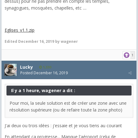
dessus) pour ne pas prendre en compte les temples,
synagogues, mosquées, chapelles, etc ....
Eglises_v1.1.zip
Edited
December 16, 2019
by wagener
1
Lucky
1,330
Posted
December 16, 2019
Il y a 1 heure, wagener a dit :
Pour moi, la seule solution est de créer une zone avec une
résolution supérieure (ou de refaire toute la zone photo)
J'ai deux ou trois idées : j'essaie et je vous tiens au courant
En attendant ça progresse... Manque l'aéroport (celui de