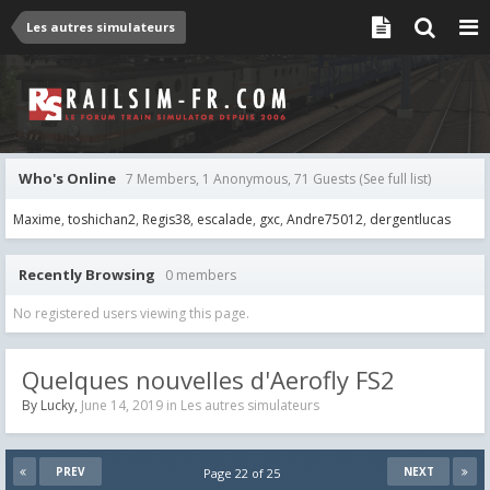
Les autres simulateurs
Who's Online
7 Members, 1 Anonymous, 71 Guests
(See full list)
Maxime
toshichan2
Regis38
escalade
gxc
Andre75012
dergentlucas
Recently Browsing
0 members
No registered users viewing this page.
Quelques nouvelles d'Aerofly FS2
By
Lucky
,
June 14, 2019
in
Les autres simulateurs
PREV
NEXT
Page 22 of 25