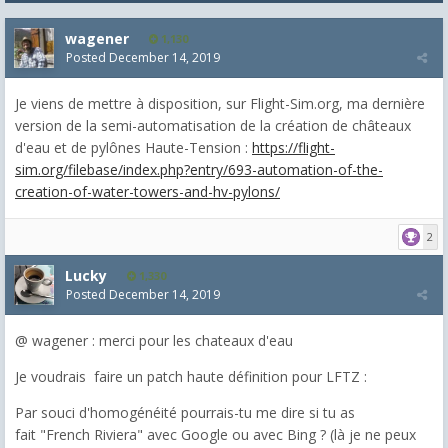
wagener
1,130
Posted
December 14, 2019
Je viens de mettre à disposition, sur Flight-Sim.org, ma dernière
version de la semi-automatisation de la création de châteaux
d'eau et de pylônes Haute-Tension :
https://flight-
sim.org/filebase/index.php?entry/693-automation-of-the-
creation-of-water-towers-and-hv-pylons/
2
Lucky
1,330
Posted
December 14, 2019
@ wagener : m
erci pour les chateaux d'eau
Je voudrais faire un patch haute définition pour LFTZ :
Par souci d'homogénéité pourrais-tu me dire si tu as
fait "French Riviera" avec Google ou avec Bing ? (là je ne peux