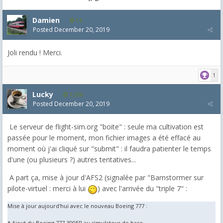
Damien
14
Posted
December 20, 2019
Joli rendu ! Merci.
1
Lucky
1,330
Posted
December 20, 2019
Le serveur de flight-sim.org "boite" : seule ma cultivation est
passée pour le moment, mon fichier images a été effacé au
moment où j'ai cliqué sur "submit" : il faudra patienter le temps
d'une (ou plusieurs ?) autres tentatives...
A part ça, mise à jour d'AFS2 (signalée par "Barnstormer sur
pilote-virtuel : merci à lui
) avec l'arrivée du "triple 7" :
Mise à jour aujourd'hui avec le nouveau Boeing 777 :
* Ajout du Boeing 777-300ER au simulateur de base