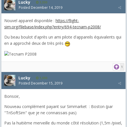
Lucky
1,330
Posted
December 14, 2019
Nouvel appareil disponible :
https://flight-
sim.org/filebase/index.php?entry/694-tecnam-p2008/
Du beau boulot d'après un ami pilote d'appareils équivalents qui
en a approché deux de très près
1
Lucky
1,330
Posted
December 15, 2019
Bonsoir,
Nouveau complément payant sur Simmarket : Boston (par
"TriSoftSim" que je ne connaissais pas)
Pas la huitième merveille du monde côté résolution (1,5m /pixel,