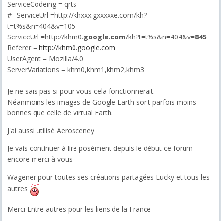
ServiceCodeing = qrts
#--ServiceUrl =http://khxxx.gxxxxxe.com/kh?
t=t%s&n=404&v=105--
ServiceUrl =http://khm0.
google.com
/kh?t=t%s&n=404&v=
845
Referer =
http://khm0.google.com
UserAgent = Mozilla/4.0
ServerVariations = khm0,khm1,khm2,khm3
Je ne sais pas si pour vous cela fonctionnerait.
Néanmoins les images de Google Earth sont parfois moins
bonnes que celle de Virtual Earth.
J'ai aussi utilisé Aerosceney
Je vais continuer à lire posément depuis le début ce forum
encore merci à vous
Wagener pour toutes ses créations partagées Lucky et tous les
autres
Merci Entre autres pour les liens de la France