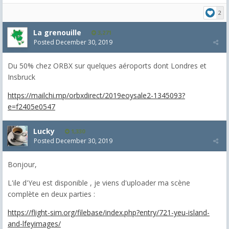
2
La grenouille
3,271
Posted
December 30, 2019
Du 50% chez ORBX sur quelques aéroports dont Londres et
Insbruck
https://mailchi.mp/orbxdirect/2019eoysale2-1345093?
e=f2405e0547
Lucky
1,330
Posted
December 30, 2019
Bonjour,
L'ile d'Yeu est disponible , je viens d'uploader ma scène
complète en deux parties :
https://flight-sim.org/filebase/index.php?entry/721-yeu-island-
and-lfeyimages/