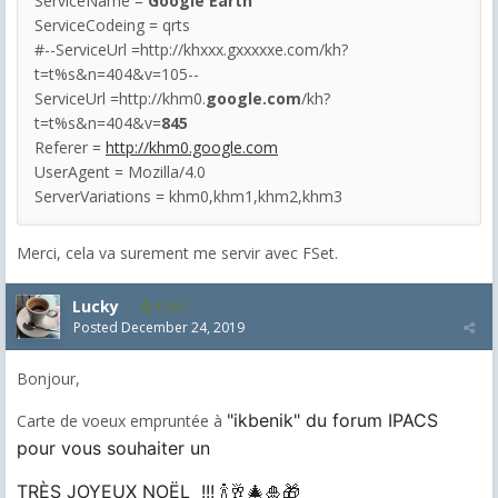
ServiceName =
Google Earth
ServiceCodeing = qrts
#--ServiceUrl =http://khxxx.gxxxxxe.com/kh?
t=t%s&n=404&v=105--
ServiceUrl =http://khm0.
google.com
/kh?
t=t%s&n=404&v=
845
Referer =
http://khm0.google.com
UserAgent = Mozilla/4.0
ServerVariations = khm0,khm1,khm2,khm3
Merci, cela va surement me servir avec FSet.
Lucky
1,330
Posted
December 24, 2019
Bonjour,
"ikbenik" du forum IPACS
Carte de voeux empruntée à
pour vous souhaiter un
TRÈS JOYEUX NOËL !!! 🍾🥂🎄🎍🎁