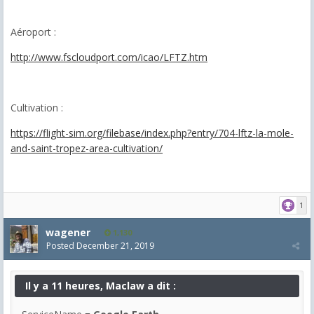
Aéroport :
http://www.fscloudport.com/icao/LFTZ.htm
Cultivation :
https://flight-sim.org/filebase/index.php?entry/704-lftz-la-mole-
and-saint-tropez-area-cultivation/
1
wagener
1,130
Posted
December 21, 2019
Il y a 11 heures, Maclaw a dit :