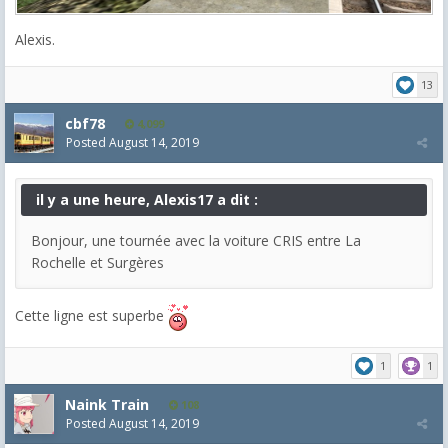
Alexis.
13
cbf78
4,099
Posted
August 14, 2019
il y a une heure, Alexis17 a dit :
Bonjour, une tournée avec la voiture CRIS entre La
Rochelle et Surgères
Cette ligne est superbe
1
1
Naink Train
108
Posted
August 14, 2019