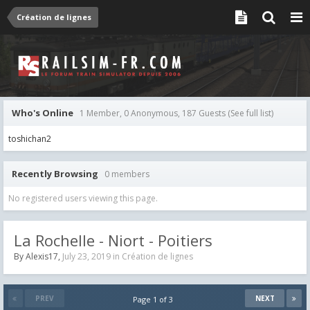
Création de lignes
Who's Online
1 Member, 0 Anonymous, 187 Guests
(See full list)
toshichan2
Recently Browsing
0 members
No registered users viewing this page.
La Rochelle - Niort - Poitiers
By
Alexis17
,
July 23, 2019
in
Création de lignes
PREV
NEXT
Page 1 of 3