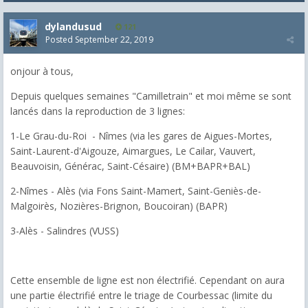
dylandusud
121
Posted
September 22, 2019
onjour à tous,
Depuis quelques semaines "Camilletrain" et moi même se sont
lancés dans la reproduction de 3 lignes:
1-Le Grau-du-Roi - Nîmes (via les gares de Aigues-Mortes,
Saint-Laurent-d'Aigouze, Aimargues, Le Cailar, Vauvert,
Beauvoisin, Générac, Saint-Césaire) (BM+BAPR+BAL)
2-Nîmes - Alès (via Fons Saint-Mamert, Saint-Geniès-de-
Malgoirès, Nozières-Brignon, Boucoiran) (BAPR)
3-Alès - Salindres (VUSS)
Cette ensemble de ligne est non électrifié. Cependant on aura
une partie électrifié entre le triage de Courbessac (limite du