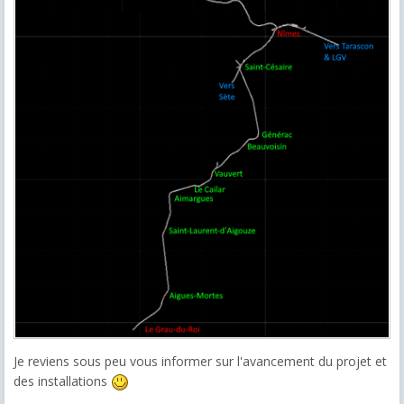
Je reviens sous peu vous informer sur l'avancement du projet et
des installations