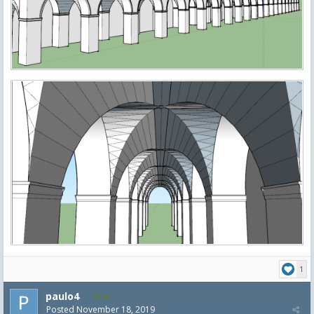
1
paulo4
46
Posted
November 18, 2019