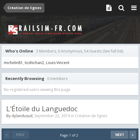
Création de lignes
Who's Online
3 Members, 0 Anonymous, 54 Guests
(See full list)
michelin81
toshichan2
Louis-Vincent
Recently Browsing
0 members
No registered users viewing this page.
L'Étoile du Languedoc
By
dylandusud
,
September 22, 2019
in
Création de lignes
PREV
NEXT
Page 1 of 2