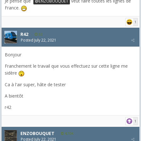
Je pense que
veut faire toutes les lignes de
@ENZOBOUQUET
France.
1
R42
52
Posted
July 22, 2021
Bonjour
Franchement le travail que vous effectuez sur cette ligne me
sidère
Ca à l'air super, hâte de tester
A bientôt
r42
1
ENZOBOUQUET
4,104
Posted
July 22, 2021