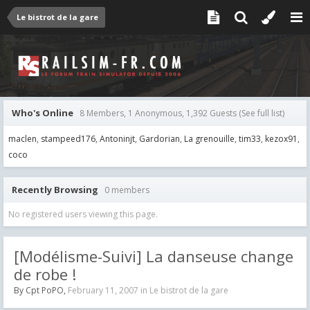
Le bistrot de la gare
Who's Online
8 Members, 1 Anonymous, 1,392 Guests
(See full list)
maclen
stampeed176
Antoninjt
Gardorian
La grenouille
tim33
kezox91
coco
Recently Browsing
0 members
No registered users viewing this page.
[Modélisme-Suivi] La danseuse change
de robe !
By
Cpt PoPO
,
February 11, 2007
in
Le bistrot de la gare