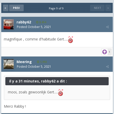
PREV
NEXT
Page 9 of 9
rabby62
8,454
Posted
October 5, 2021
magnifique , comme d'habitude Gert.....
1
Meering
1,992
Posted
October 5, 2021
il y a 31 minutes, rabby62 a dit :
mooi, zoals gewoonlijk Gert.....
Merci Rabby !