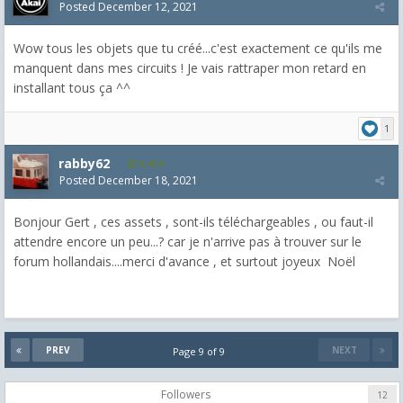
Posted
December 12, 2021
Wow tous les objets que tu créé...c'est exactement ce qu'ils me
manquent dans mes circuits ! Je vais rattraper mon retard en
installant tous ça ^^
1
rabby62
8,454
Posted
December 18, 2021
Bonjour Gert , ces assets , sont-ils téléchargeables , ou faut-il
attendre encore un peu...? car je n'arrive pas à trouver sur le
forum hollandais....merci d'avance , et surtout joyeux Noël
PREV
NEXT
Page 9 of 9
Followers
12