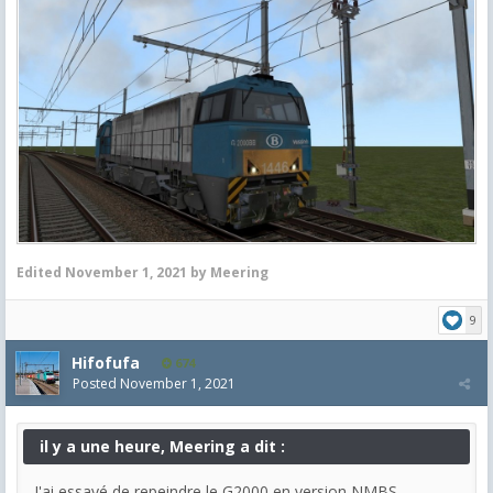
Edited
November 1, 2021
by Meering
9
Hifofufa
674
Posted
November 1, 2021
il y a une heure, Meering a dit :
J'ai essayé de repeindre le G2000 en version NMBS.