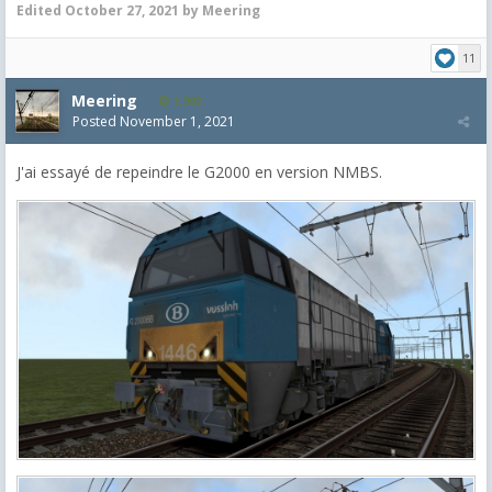
Edited
October 27, 2021
by Meering
11
Meering
1,992
Posted
November 1, 2021
J'ai essayé de repeindre le G2000 en version NMBS.