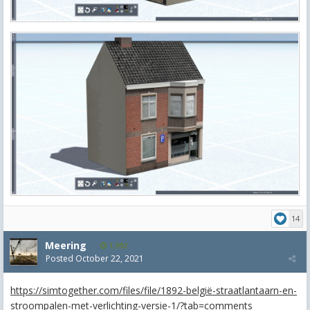
14
Meering
1,992
Posted
October 22, 2021
https://simtogether.com/files/file/1892-belgië-straatlantaarn-en-
stroompalen-met-verlichting-versie-1/?tab=comments