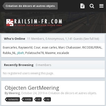
Création de décors et autres objets.
Who's Online
11 Members, 0 Anonymous, 1,141 Guests
(See full list)
Evancarles
Raysworld
Cour
evan carles
Marc Chabassier
RICODELFERAL
Rubku_NL
jibeh
Polatouche78
Maxime
escalade
Recently Browsing
0 members
No registered users viewing this page.
Objecten GertMeering
By
Meering
,
October 24, 2019
in
Création de décors et autres objets.
railworks
nmbs
nl
ns