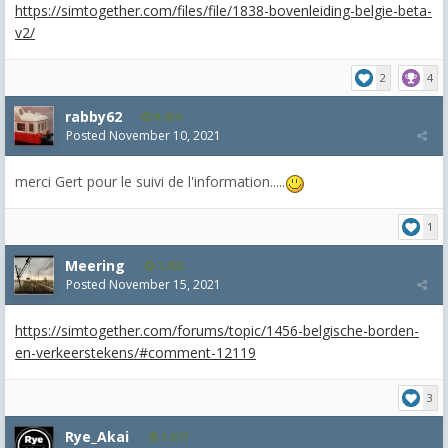
https://simtogether.com/files/file/1838-bovenleiding-belgie-beta-
v2/
2
4
rabby62
8,454
Posted
November 10, 2021
merci Gert pour le suivi de l'information.....
1
Meering
1,992
Posted
November 15, 2021
https://simtogether.com/forums/topic/1456-belgische-borden-
en-verkeerstekens/#comment-12119
3
Rye_Akai
1,077