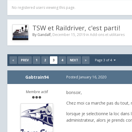
No registered users viewing this page.
TSW et Raildriver, c'est parti!
By
Gandalf
,
December 15, 2019
in
Add-ons et utilitaires
1
2
3
4
Page 3 of 4
PREV
NEXT
Gabtrain94
Posted
January 16, 2020
Membre actif
bonsoir,
Chez moi ca marche pas du tout, m
lorsque je selectionne la loc dans
administrateur, alors je prends co