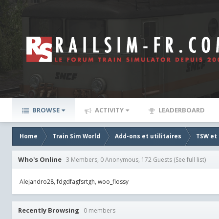
BROWSE
ACTIVITY
LEADERBOARD
Home
Train Sim World
Add-ons et utilitaires
TSW et R
Who's Online
3 Members, 0 Anonymous, 172 Guests
(See full list)
Alejandro28
fdgdfagfsrtgh
woo_flossy
Recently Browsing
0 members