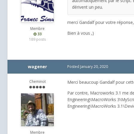
automatiquement par le script. Et
dérivent un peu.
merci Gandalf pour votre réponse, 
Membre
Bien à vous ,)
33
189 posts
wagener
Posted
January 20, 2020
Cheminot
Merci beaucoup Gandalf pour cette 
Par contre, Macroworks 3.1 me de
Engineering\MacroWorks 3\MyScripts
Engineering\MacroWorks 3.1\Devices
Membre