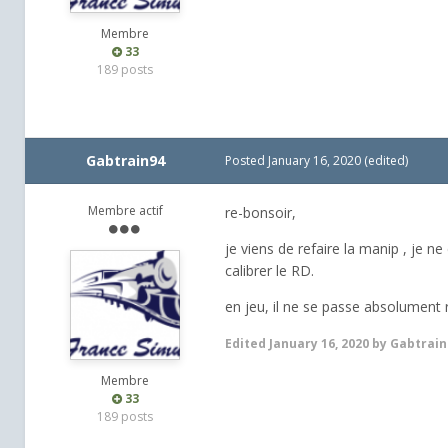
Membre
33
189 posts
Gabtrain94
Posted
January 16, 2020
(edited)
Membre actif
re-bonsoir,
je viens de refaire la manip , je
calibrer le RD.
en jeu, il ne se passe absolument 
Edited
January 16, 2020
by Gabtrain
Membre
33
189 posts