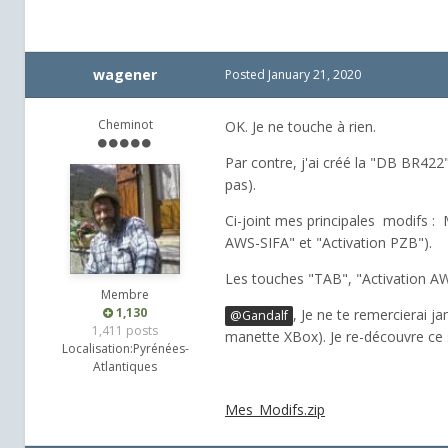
wagener
Posted
January 21, 2020
Cheminot
OK. Je ne touche à rien.
Par contre, j'ai créé la "DB BR422
pas).
Ci-joint mes principales modifs :
AWS-SIFA" et "Activation PZB").
Les touches "TAB", "Activation AW
Membre
1,130
, Je ne te remercierai j
@Gandalf
1,411 posts
manette XBox). Je re-découvre ce
Localisation:
Pyrénées-
Atlantiques
Mes_Modifs.zip