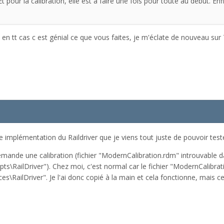
 pour la calibration, elle est à faire une fois pour toute au début. Enf
en tt cas c est génial ce que vous faites, je m'éclate de nouveau sur
implémentation du Raildriver que je viens tout juste de pouvoir teste
mande une calibration (fichier "ModernCalibration.rdm" introuvable 
\RailDriver"). Chez moi, c'est normal car le fichier "ModernCalibrat
\RailDriver". Je l'ai donc copié à la main et cela fonctionne, mais c