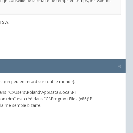
in je conseille de la refaire de temps en temps, les valeurs
 TSW.
r (un peu en retard sur tout le monde).
dans "C:\Users\Roland\AppData\Local\PI
ion.rdm" est créé dans "C:\Program Files (x86)\PI
ela me semble bizarre.