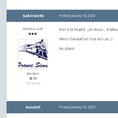
Gabtrain94
Posted
January 16, 2020
Membre actif
bon à la finalité, j'ai réussi , d'ai
Merci Gandalf en tout les cas ,)
Au plaisir.
Membre
33
189 posts
Gandalf
Posted
January 18, 2020