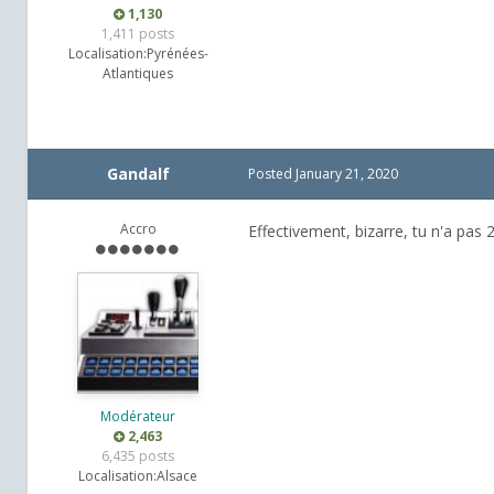
1,130
1,411 posts
Localisation:
Pyrénées-
Atlantiques
Gandalf
Posted
January 21, 2020
Accro
Effectivement, bizarre, tu n'a pas 
Modérateur
2,463
6,435 posts
Localisation:
Alsace