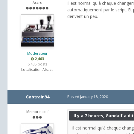
Accro
Il est normal qu'à chaque changeme
automatiquement par le script. Et p
dérivent un peu.
Modérateur
2,463
6,435 posts
Localisation:
Alsace
Gabtrain94
Posted
January 18, 2020
Membre actif
Il y a 7 heures, Gandalf a dit
Il est normal qu'à chaque chang