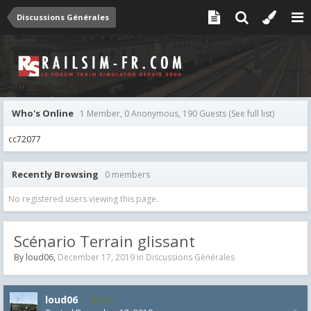
Discussions Générales
Who's Online
1 Member, 0 Anonymous, 190 Guests
(See full list)
cc72077
Recently Browsing
0 members
No registered users viewing this page.
Scénario Terrain glissant
By
loud06
,
December 17, 2019
in
Discussions Générales
loud06
214