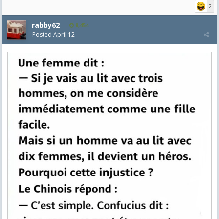
2
rabby62
8,454
Posted
April 12