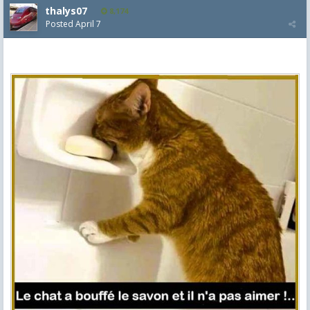
thalys07
8,174
Posted
April 7