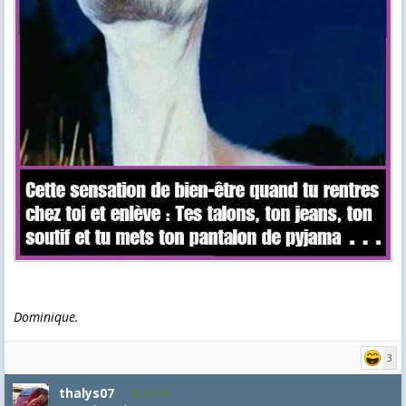
Dominique.
3
thalys07
8,174