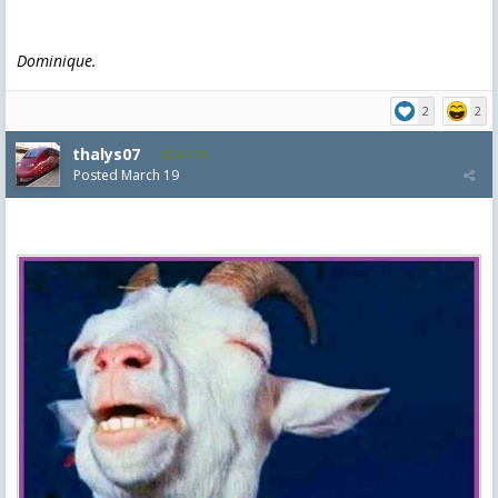
Dominique.
2
2
thalys07
8,174
Posted
March 19