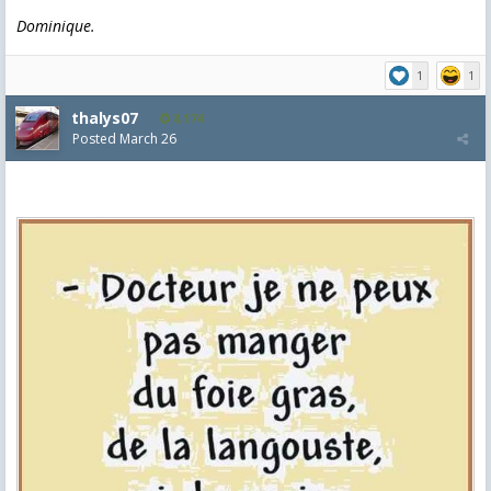
Dominique.
1
1
thalys07
8,174
Posted
March 26