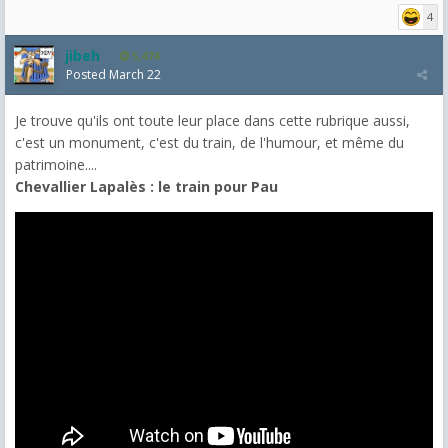
4
jibeh
5,474
Posted
March 22
Je trouve qu'ils ont toute leur place dans cette rubrique aussi,
c'est un monument, c'est du train, de l'humour, et même du
patrimoine....
Chevallier Lapalès : le train pour Pau