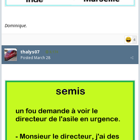
Dominique.
4
thalys07
8,174
Posted
March 28