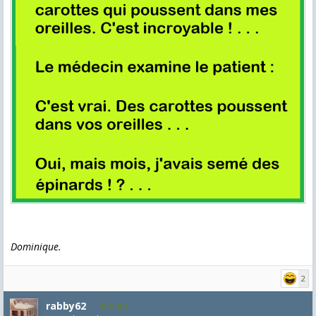
Dominique.
2
rabby62
8,454