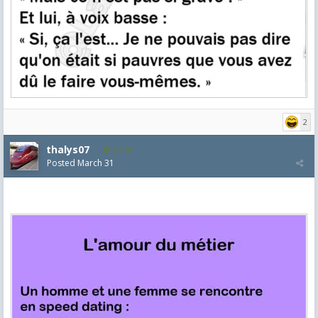
2
thalys07
8,174
Posted
March 31