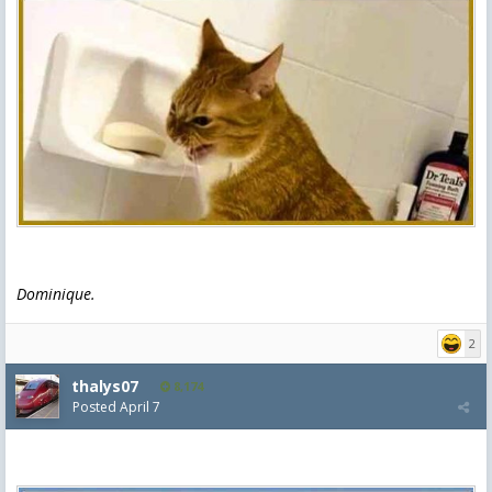
Dominique.
2
thalys07
8,174
Posted
April 7