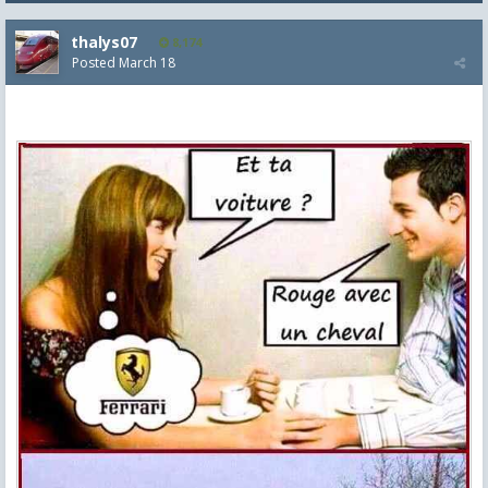
thalys07
8,174
Posted
March 18