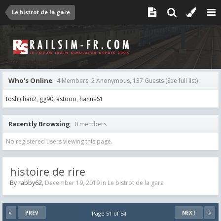
Le bistrot de la gare
Who's Online
4 Members, 2 Anonymous, 137 Guests
(See full list)
toshichan2
gg90
astooo
hanns61
Recently Browsing
0 members
No registered users viewing this page.
histoire de rire
By
rabby62
,
December 19, 2019
in
Le bistrot de la gare
PREV
NEXT
Page 51 of 54