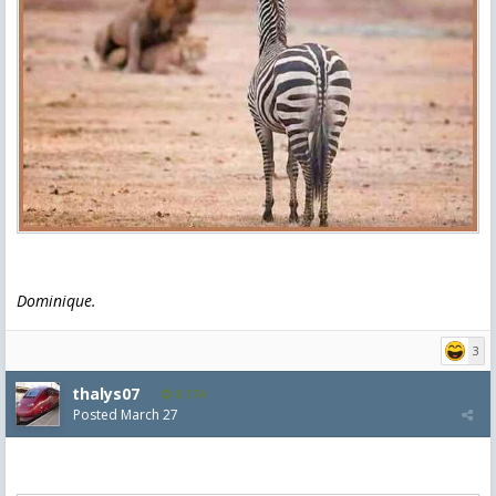
Dominique.
3
thalys07
8,174
Posted
March 27