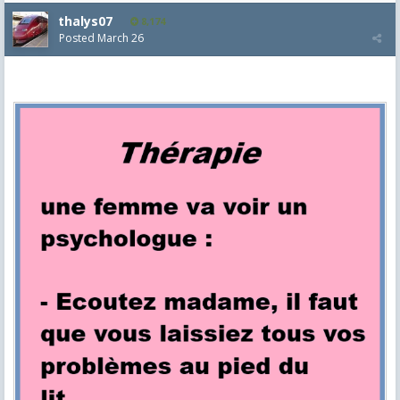
thalys07
8,174
Posted
March 26