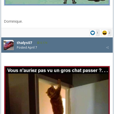
Dominique.
1
2
thalys07
8,174
Posted
April 7