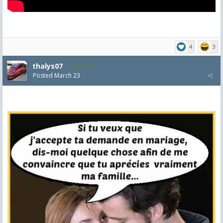
4
3
thalys07
8,174
Posted
March 23