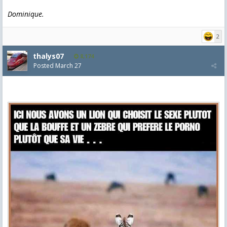
Dominique.
2
thalys07
8,174
Posted
March 27