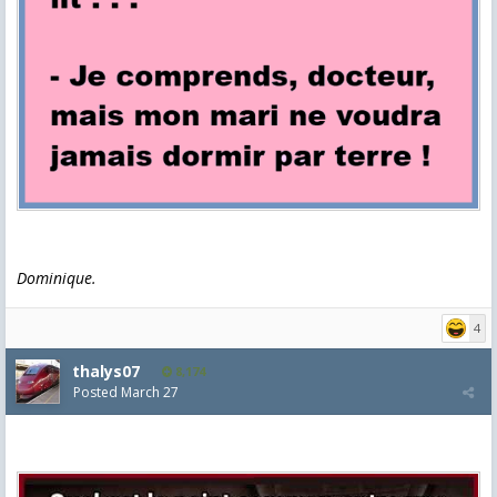
Dominique.
4
thalys07
8,174
Posted
March 27