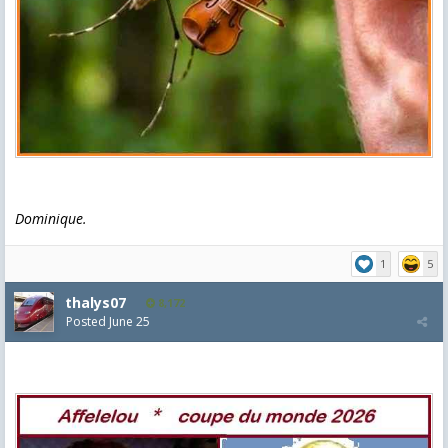
Dominique.
1
5
thalys07
8,172
Posted
June 25