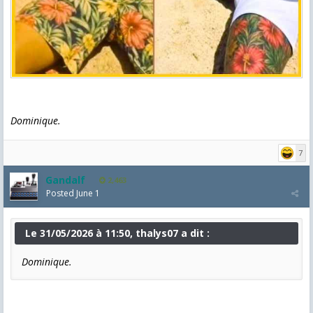
Dominique.
7
Gandalf
2,463
Posted
June 1
Le 31/05/2026 à 11:50, thalys07 a dit :
Dominique.