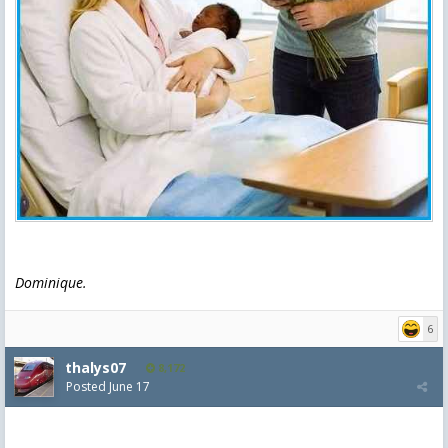
Dominique.
6
thalys07
8,172
Posted
June 17