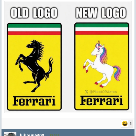
5
kikou66300
538