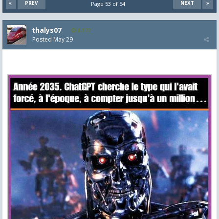
PREV
NEXT
Page 53 of 54
thalys07
8,172
Posted
May 29