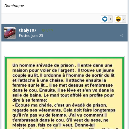
Dominique.
1
2
thalys07
8,172
Posted
June 25