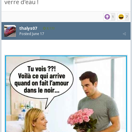
verre d'eau !
1
7
thalys07
8,172
Posted
June 17