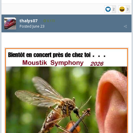
2
3
thalys07
8,172
Posted
June 23