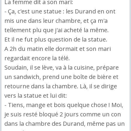
La femme dit a son mari:
- Ça, c'est une statue : les Durand en ont
mis une dans leur chambre, et ça m'a
tellement plu que j'ai acheté la même.
Et il ne fut plus question de la statue.
A 2h du matin elle dormait et son mari
regardait encore la télé.
Soudain, il se lève, va à la cuisine, prépare
un sandwich, prend une boîte de bière et
retourne dans la chambre. Là, il se dirige
vers la statue et lui dit:
- Tiens, mange et bois quelque chose ! Moi,
je suis resté bloqué 2 jours comme un con
dans la chambre des Durand, même pas un