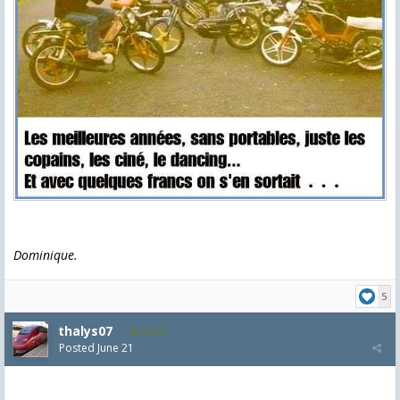
Dominique.
5
thalys07
8,172
Posted
June 21