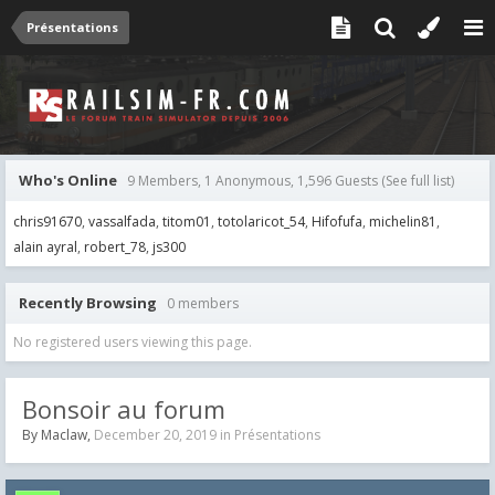
Présentations
Who's Online
9 Members, 1 Anonymous, 1,596 Guests
(See full list)
chris91670
vassalfada
titom01
totolaricot_54
Hifofufa
michelin81
alain ayral
robert_78
js300
Recently Browsing
0 members
No registered users viewing this page.
Bonsoir au forum
By
Maclaw
,
December 20, 2019
in
Présentations