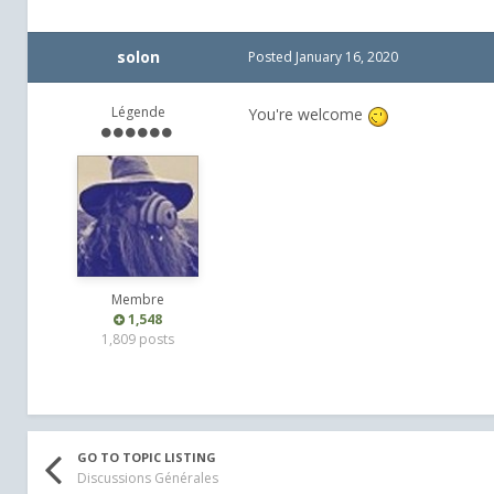
solon
Posted
January 16, 2020
Légende
You're welcome
Membre
1,548
1,809 posts
GO TO TOPIC LISTING
Discussions Générales