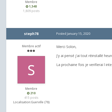
Membre
1,548
1,809 posts
steph78
Posted
January 15, 2020
Membre actif
Merci Solon,
J'y ai pensé j'ai tout réinstallé 
La prochaine fois je verifierai l inte
Membre
210
415 posts
Localisation:
Guerville (78)