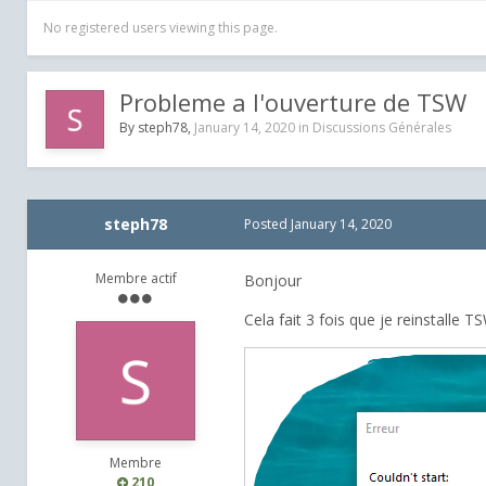
No registered users viewing this page.
Probleme a l'ouverture de TSW
By
steph78
,
January 14, 2020
in
Discussions Générales
steph78
Posted
January 14, 2020
Membre actif
Bonjour
Cela fait 3 fois que je reinstalle T
Membre
210