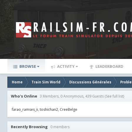
BROWSE
ACTIVITY
LEADERBOARD
Home
Train Sim World
Discussions Générales
Proble
Who's Online
3 Members, 0 Anonymous, 439 Guests
(See full list)
farao_ramses_ii
toshichan2
CreeBelge
Recently Browsing
0 members