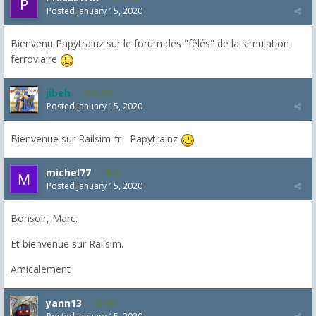
Posted
January 15, 2020
Bienvenu Papytrainz sur le forum des "fêlés" de la simulation
ferroviaire
jibeh
5,470
Posted
January 15, 2020
Bienvenue sur Railsim-fr Papytrainz
michel77
51
Posted
January 15, 2020
Bonsoir, Marc.
Et bienvenue sur Railsim.
Amicalement
yann13
950