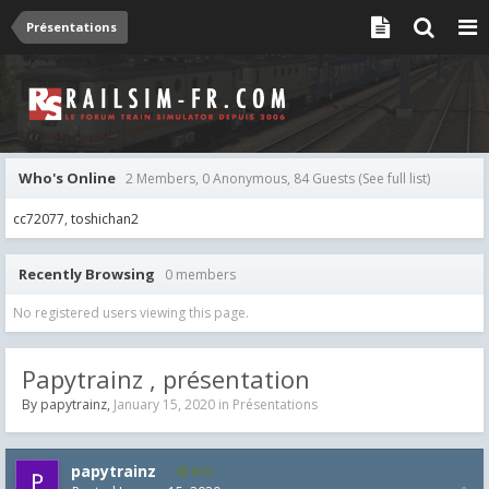
Présentations
Who's Online
2 Members, 0 Anonymous, 84 Guests
(See full list)
cc72077
toshichan2
Recently Browsing
0 members
No registered users viewing this page.
Papytrainz , présentation
By
papytrainz
,
January 15, 2020
in
Présentations
papytrainz
819