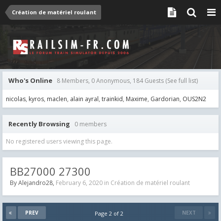
Création de matériel roulant
Who's Online
8 Members, 0 Anonymous, 184 Guests
(See full list)
nicolas
kyros
maclen
alain ayral
trainkid
Maxime
Gardorian
OUS2N2
Recently Browsing
0 members
No registered users viewing this page.
BB27000 27300
By
Alejandro28
,
February 6, 2020
in
Création de matériel roulant
PREV
NEXT
Page 2 of 2