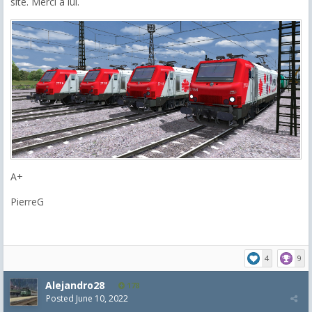
site. Merci à lui.
A+
PierreG
4
9
Alejandro28
178
Posted
June 10, 2022