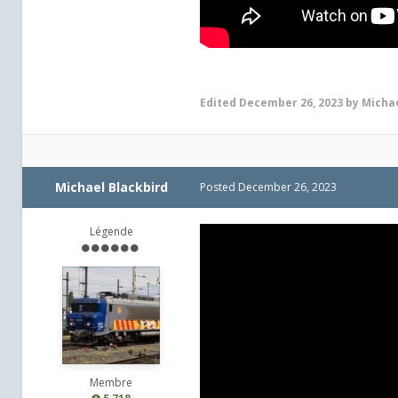
Edited
December 26, 2023
by Michae
Michael Blackbird
Posted
December 26, 2023
Légende
Membre