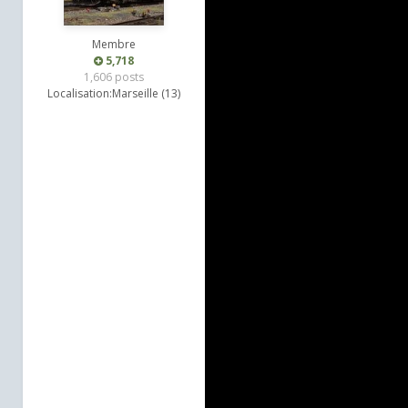
Membre
5,718
1,606 posts
Localisation:
Marseille (13)