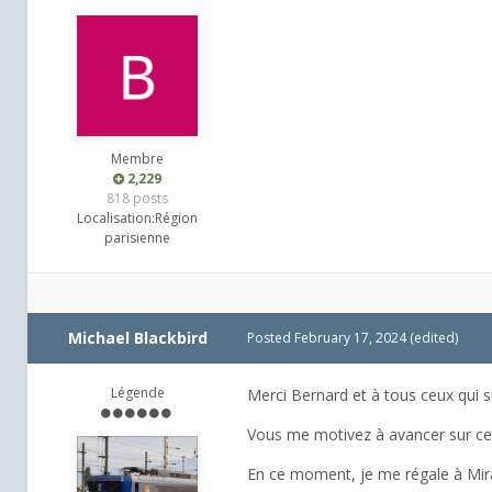
Membre
2,229
818 posts
Localisation:
Région
parisienne
Michael Blackbird
Posted
February 17, 2024
(edited)
Légende
Merci Bernard et à tous ceux qui s
Vous me motivez à avancer sur cett
En ce moment, je me régale à Mira