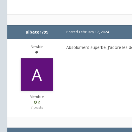
albator799
Posted
February 17, 2024
Newbie
Absolument superbe. J'adore les dét
Membre
2
7 posts