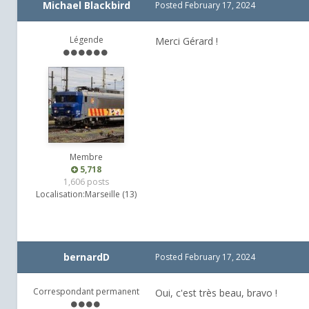
Michael Blackbird
Posted
February 17, 2024
Légende
Merci Gérard !
Membre
5,718
1,606 posts
Localisation:
Marseille (13)
bernardD
Posted
February 17, 2024
Correspondant permanent
Oui, c'est très beau, bravo !