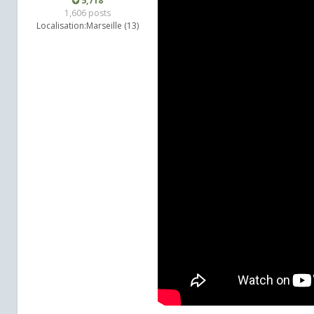
5,718
1,606 posts
Localisation:
Marseille (13)