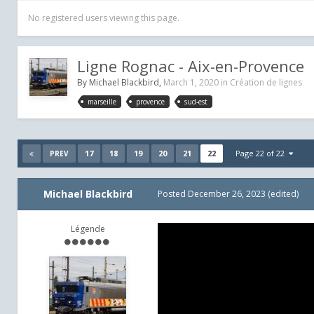
No registered users viewing this page.
Ligne Rognac - Aix-en-Provence
By
Michael Blackbird
,
March 1, 2020
in
Création de lignes
marseille
provence
sud-est
17
18
19
20
21
22
Page 22 of 22
PREV
Michael Blackbird
Posted
December 26, 2023
(edited)
Légende