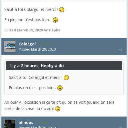
Salut à toi Colargol et merci !
En plus on n'est pas loin...
Edited
March 29, 2020
by Hephy
Colargol
408
Posted
March 29, 2020
Il y a 2 heures, Hephy a dit :
Salut à toi Colargol et merci !
En plus on n'est pas loin...
Ah oui? A l'occasion si ça te dit qu'on se voit (quand on sera
sortis de la crise du Covid)!
blindos
480
Posted
March 30, 2020