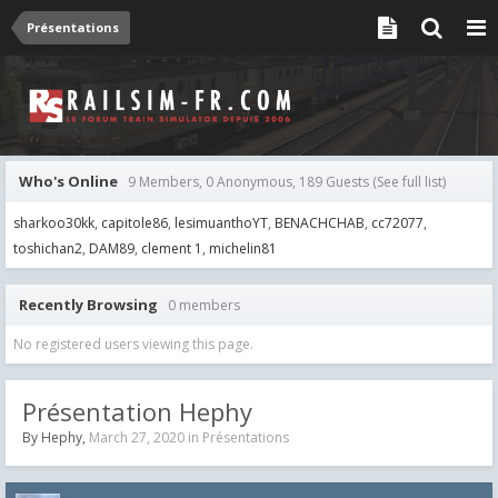
Présentations
Who's Online
9 Members, 0 Anonymous, 189 Guests
(See full list)
sharkoo30kk
capitole86
lesimuanthoYT
BENACHCHAB
cc72077
toshichan2
DAM89
clement 1
michelin81
Recently Browsing
0 members
No registered users viewing this page.
Présentation Hephy
By
Hephy
,
March 27, 2020
in
Présentations