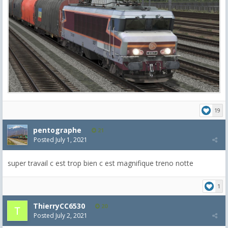
19
pentographe
21
Posted
July 1, 2021
super travail c est trop bien c est magnifique treno notte
1
ThierryCC6530
20
Posted
July 2, 2021