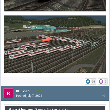
24
2
BB67589
219
Posted
July 7, 2021
Il y a 4 heures, Treno.Notte a dit :