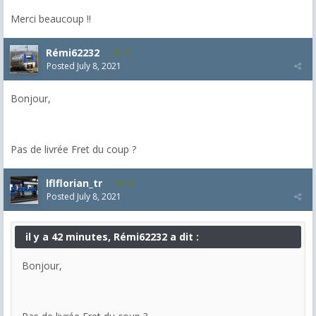
Merci beaucoup !!
Rémi62232
47
Posted
July 8, 2021
Bonjour,
Pas de livrée Fret du coup ?
lflflorian_tr
10
Posted
July 8, 2021
il y a 42 minutes, Rémi62232 a dit :
Bonjour,