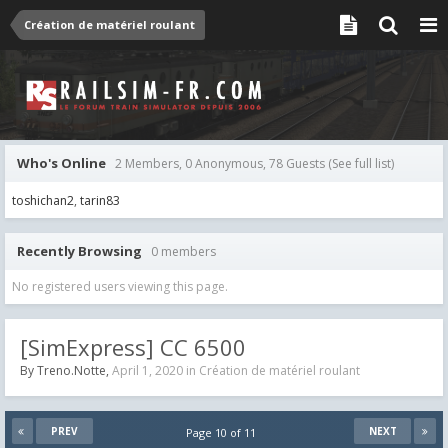
Création de matériel roulant
Who's Online
2 Members, 0 Anonymous, 78 Guests
(See full list)
toshichan2
tarin83
Recently Browsing
0 members
No registered users viewing this page.
[SimExpress] CC 6500
By
Treno.Notte
,
April 1, 2020
in
Création de matériel roulant
PREV
NEXT
Page 10 of 11