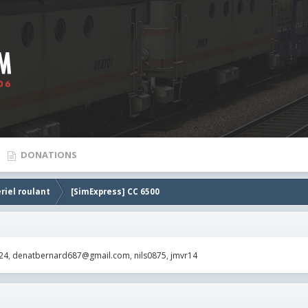
DONATIONS
riel roulant
[SimExpress] CC 6500
24
denatbernard687@gmail.com
nils0875
jmvr14