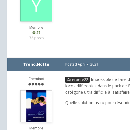
Membre
27
78 posts
Treno.Notte
Posted
April 7, 2021
Cheminot
Impossible de faire d
@cerbere22
locos differentes dans le pack de 
catégorie ultra difficile à satisfai
Quelle solution as-tu pour résoud
Membre