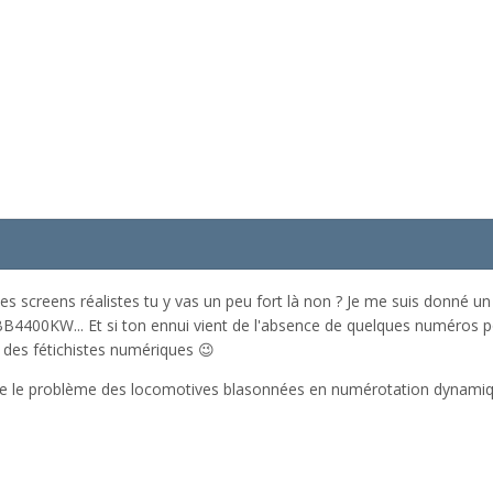
es screens réalistes tu y vas un peu fort là non ? Je me suis donné u
BB4400KW... Et si ton ennui vient de l'absence de quelques numéros pou
re des fétichistes numériques 😉
re le problème des locomotives blasonnées en numérotation dynamique