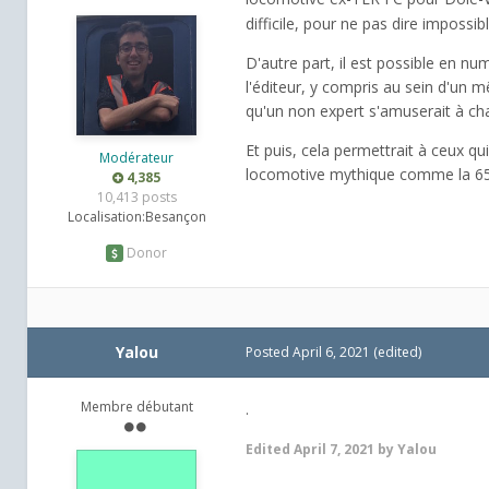
difficile, pour ne pas dire impossi
D'autre part, il est possible en 
l'éditeur, y compris au sein d'un
qu'un non expert s'amuserait à ch
Et puis, cela permettrait à ceux qu
Modérateur
locomotive mythique comme la 65
4,385
10,413 posts
Localisation:
Besançon
Donor
Yalou
Posted
April 6, 2021
(edited)
Membre débutant
.
Edited
April 7, 2021
by Yalou