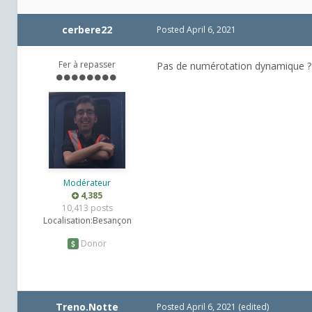
cerbere22
Posted
April 6, 2021
Fer à repasser
Pas de numérotation dynamique ? C
Modérateur
4,385
10,413 posts
Localisation:
Besançon
Donor
Treno.Notte
Posted
April 6, 2021
(edited)