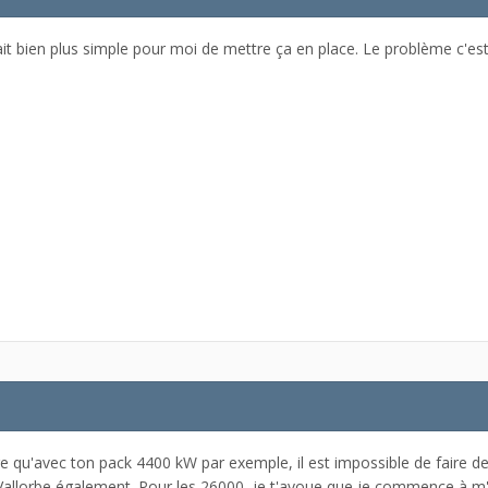
ait bien plus simple pour moi de mettre ça en place. Le problème c'es
.
re qu'avec ton pack 4400 kW par exemple, il est impossible de faire de
allorbe également. Pour les 26000, je t'avoue que je commence à 