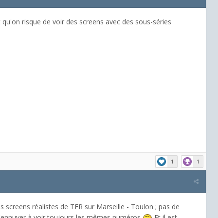
t qu'on risque de voir des screens avec des sous-séries
1
1
s screens réalistes de TER sur Marseille - Toulon ; pas de
m'ennuyer à voir toujours les mêmes numéros
Et il est