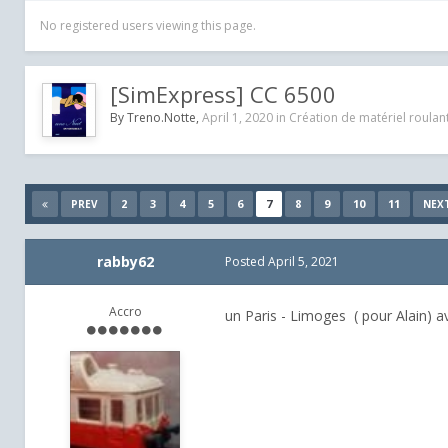
No registered users viewing this page.
[SimExpress] CC 6500
By
Treno.Notte
,
April 1, 2020
in
Création de matériel roulan
2
3
4
5
6
7
8
9
10
11
PREV
NEX
rabby62
Posted
April 5, 2021
Accro
un Paris - Limoges ( pour Alain) av