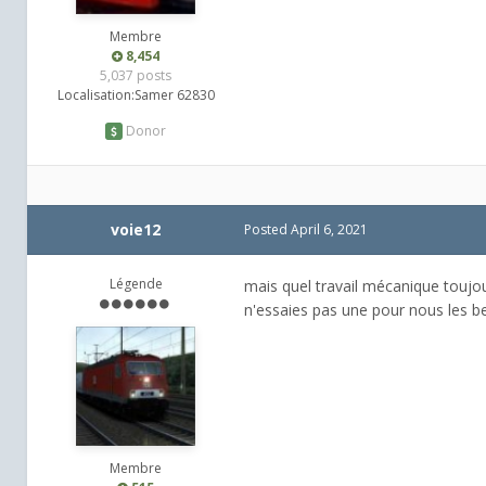
Membre
8,454
5,037 posts
Localisation:
Samer 62830
Donor
voie12
Posted
April 6, 2021
Légende
mais quel travail mécanique toujo
n'essaies pas une pour nous les be
Membre