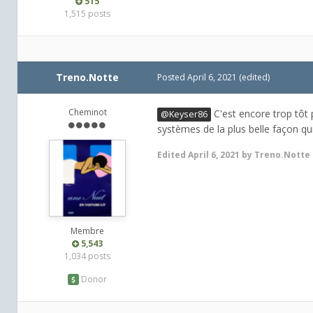
515
1,515 posts
Treno.Notte
Posted
April 6, 2021
(edited)
Cheminot
C'est encore trop tôt p
@Keyser86
systèmes de la plus belle façon qu
Edited
April 6, 2021
by Treno.Notte
Membre
5,543
1,034 posts
Donor