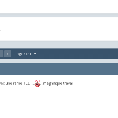
t
Page 7 of 11
T
ec une rame TEE .....
....magnifique travail