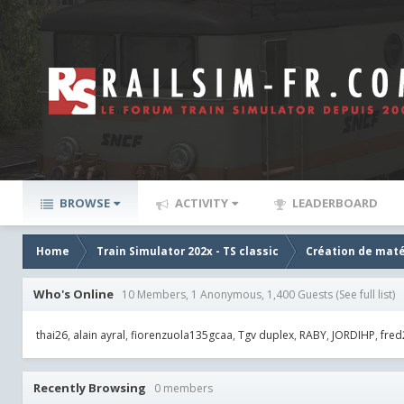
BROWSE
ACTIVITY
LEADERBOARD
Home
Train Simulator 202x - TS classic
Création de maté
Who's Online
10 Members, 1 Anonymous, 1,400 Guests
(See full list)
thai26
alain ayral
fiorenzuola135gcaa
Tgv duplex
RABY
JORDIHP
fred
Recently Browsing
0 members