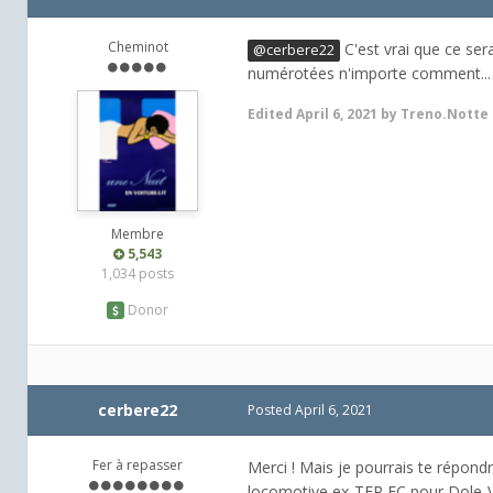
Cheminot
C'est vrai que ce ser
@cerbere22
numérotées n'importe comment..
Edited
April 6, 2021
by Treno.Notte
Membre
5,543
1,034 posts
Donor
cerbere22
Posted
April 6, 2021
Fer à repasser
Merci ! Mais je pourrais te répond
locomotive ex-TER FC pour Dole-V