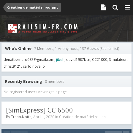
Création de matériel roulant
Who's Online
7 Members, 1 Anonymous, 137 Guests
(See full list)
denatbernard687@gmail.com
jibeh
david1987bcn
CC21000
Simulateur
christ9121
carlo novello
Recently Browsing
0 members
No registered users viewing this page.
[SimExpress] CC 6500
By
Treno.Notte
,
April 1, 2020
in
Création de matériel roulant