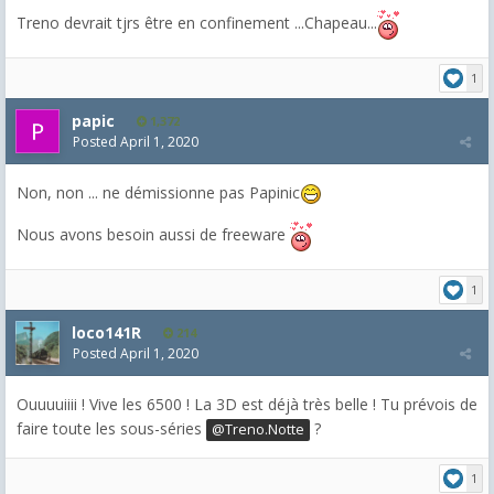
Treno devrait tjrs être en confinement ...Chapeau...
1
papic
1,372
Posted
April 1, 2020
Non, non ... ne démissionne pas Papinic
Nous avons besoin aussi de freeware
1
loco141R
214
Posted
April 1, 2020
Ouuuuiiii ! Vive les 6500 ! La 3D est déjà très belle ! Tu prévois de
faire toute les sous-séries
?
@Treno.Notte
1