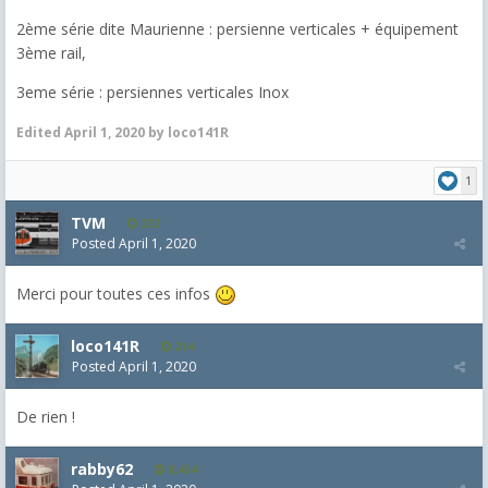
2ème série dite Maurienne : persienne verticales + équipement
3ème rail,
3eme série : persiennes verticales Inox
Edited
April 1, 2020
by loco141R
1
TVM
232
Posted
April 1, 2020
Merci pour toutes ces infos
loco141R
214
Posted
April 1, 2020
De rien !
rabby62
8,454