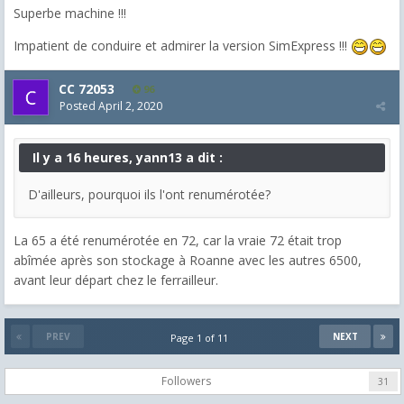
Superbe machine !!!
Impatient de conduire et admirer la version SimExpress !!!
CC 72053
96
Posted
April 2, 2020
Il y a 16 heures, yann13 a dit :
D'ailleurs, pourquoi ils l'ont renumérotée?
La 65 a été renumérotée en 72, car la vraie 72 était trop
abîmée après son stockage à Roanne avec les autres 6500,
avant leur départ chez le ferrailleur.
PREV
NEXT
Page 1 of 11
Followers
31