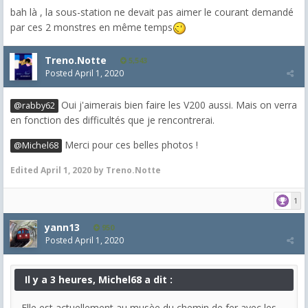
bah là , la sous-station ne devait pas aimer le courant demandé
par ces 2 monstres en même temps
Treno.Notte
5,543
Posted
April 1, 2020
Oui j'aimerais bien faire les V200 aussi. Mais on verra
@rabby62
en fonction des difficultés que je rencontrerai.
Merci pour ces belles photos !
@Michel68
Edited
April 1, 2020
by Treno.Notte
1
yann13
950
Posted
April 1, 2020
Il y a 3 heures, Michel68 a dit :
Elle est actuellement au musèe du chemin de fer avec les