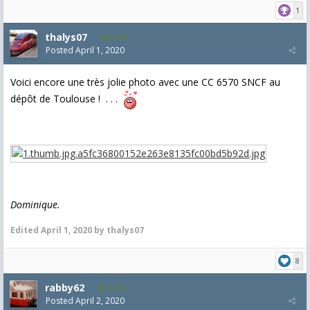
1
thalys07
8,174
Posted
April 1, 2020
Voici encore une très jolie photo avec une CC 6570 SNCF au
dépôt de Toulouse ! . . .
Dominique.
Edited
April 1, 2020
by thalys07
8
rabby62
8,454
Posted
April 2, 2020