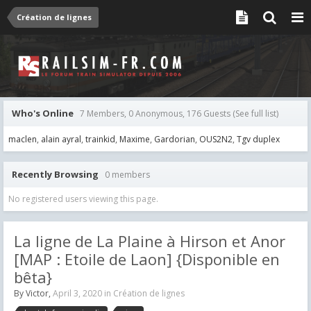
Création de lignes
Who's Online
7 Members, 0 Anonymous, 176 Guests
(See full list)
maclen
alain ayral
trainkid
Maxime
Gardorian
OUS2N2
Tgv duplex
Recently Browsing
0 members
No registered users viewing this page.
La ligne de La Plaine à Hirson et Anor
[MAP : Etoile de Laon] {Disponible en
bêta}
By
Victor
,
April 3, 2020
in
Création de lignes