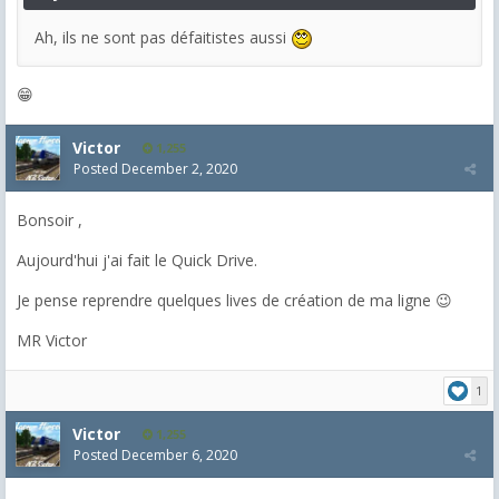
Ah, ils ne sont pas
défaitiste
s aussi
😁
Victor
1,255
Posted
December 2, 2020
Bonsoir ,
Aujourd'hui j'ai fait le Quick Drive.
Je pense reprendre quelques lives de création de ma ligne 😉
MR Victor
1
Victor
1,255
Posted
December 6, 2020