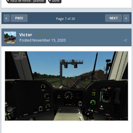
haut de france - picardie
aisne
PREV
NEXT
Page 7 of 20
Victor
1,255
Posted
November 15, 2020