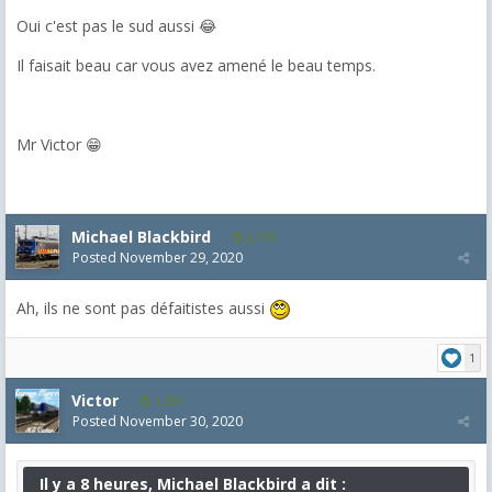
Oui c'est pas le sud aussi 😂
Il faisait beau car vous avez amené le beau temps.
Mr Victor 😁
Michael Blackbird
5,718
Posted
November 29, 2020
Ah, ils ne sont pas
défaitiste
s aussi
1
Victor
1,255
Posted
November 30, 2020
Il y a 8 heures, Michael Blackbird a dit :