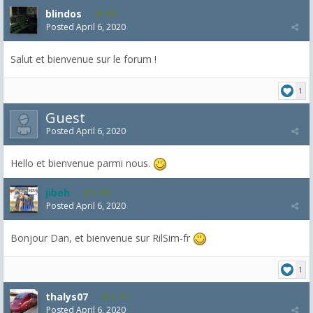
blindos
480
Posted
April 6, 2020
Salut et bienvenue sur le forum !
1
Guest
Posted
April 6, 2020
Hello et bienvenue parmi nous.
jibeh
5,466
Posted
April 6, 2020
Bonjour Dan, et bienvenue sur RilSim-fr
1
thalys07
8,172
Posted
April 6, 2020