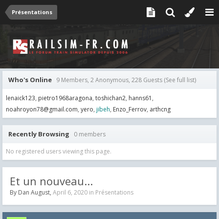
Présentations
Who's Online
9 Members, 2 Anonymous, 228 Guests
(See full list)
lenaick123
pietro1968aragona
toshichan2
hanns61
noahroyon78@gmail.com
yero
jibeh
Enzo_Ferrov
arthcng
Recently Browsing
0 members
No registered users viewing this page.
Et un nouveau...
By
Dan August
,
April 6, 2020
in
Présentations