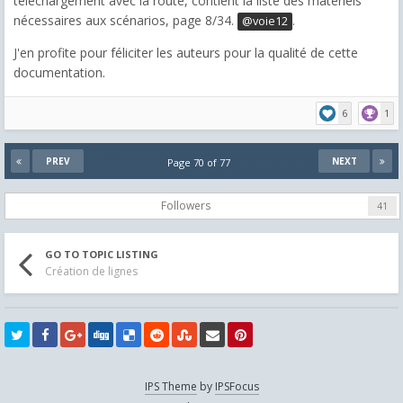
téléchargement avec la route, contient la liste des matériels
nécessaires aux scénarios, page 8/34.
.
@voie12
J'en profite pour féliciter les auteurs pour la qualité de cette
documentation.
6
1
PREV
NEXT
Page 70 of 77
Followers
41
GO TO TOPIC LISTING
Création de lignes
IPS Theme
by
IPSFocus