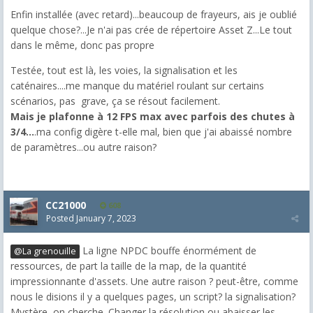
Enfin installée (avec retard)...beaucoup de frayeurs, ais je oublié
quelque chose?...Je n'ai pas crée de répertoire Asset Z...Le tout
dans le même, donc pas propre
Testée, tout est là, les voies, la signalisation et les
caténaires....me manque du matériel roulant sur certains
scénarios, pas grave, ça se résout facilement.
Mais je plafonne à 12 FPS max avec parfois des chutes à
3/4...
.ma config digère t-elle mal, bien que j'ai abaissé nombre
de paramètres...ou autre raison?
CC21000
608
Posted
January 7, 2023
La ligne NPDC bouffe énormément de
@La grenouille
ressources, de part la taille de la map, de la quantité
impressionnante d'assets. Une autre raison ? peut-être, comme
nous le disions il y a quelques pages, un script? la signalisation?
Mystère, on cherche. Changer la résolution ou abaisser les