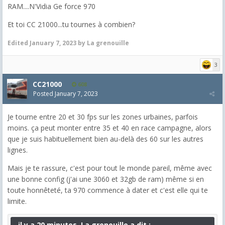
RAM....N'Vidia Ge force 970
Et toi CC 21000...tu tournes à combien?
Edited
January 7, 2023
by La grenouille
3
CC21000
608
Posted
January 7, 2023
Je tourne entre 20 et 30 fps sur les zones urbaines, parfois
moins. ça peut monter entre 35 et 40 en race campagne, alors
que je suis habituellement bien au-delà des 60 sur les autres
lignes.
Mais je te rassure, c'est pour tout le monde pareil, même avec
une bonne config (j'ai une 3060 et 32gb de ram) même si en
toute honnêteté, ta 970 commence à dater et c'est elle qui te
limite.
il y a 20 minutes, La grenouille a dit :