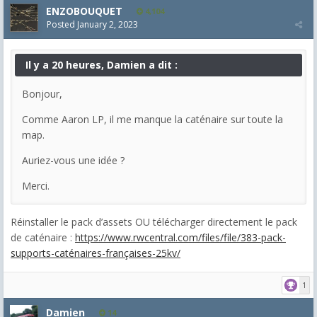
ENZOBOUQUET
4,104
Posted
January 2, 2023
Il y a 20 heures, Damien a dit :
Bonjour,
Comme Aaron LP, il me manque la caténaire sur toute la
map.
Auriez-vous une idée ?
Merci.
Réinstaller le pack d’assets OU télécharger directement le pack
de caténaire :
https://www.rwcentral.com/files/file/383-pack-
supports-caténaires-françaises-25kv/
1
Damien
14