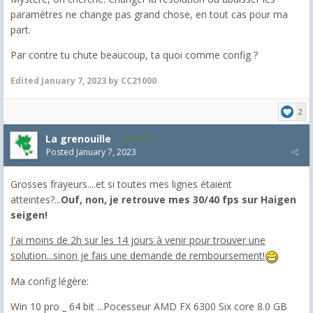
paramètres ne change pas grand chose, en tout cas pour ma
part.
Par contre tu chute beaucoup, ta quoi comme config ?
Edited
January 7, 2023
by CC21000
2
La grenouille
3,271
Posted
January 7, 2023
Grosses frayeurs....et si toutes mes lignes étaient
atteintes?...
Ouf, non, je retrouve mes 30/40 fps sur Haigen
seigen!
J'ai moins de 2h sur les 14 jours à venir pour trouver une
solution...sinon je fais une demande de remboursement!
Ma config légère:
Win 10 pro _ 64 bit ...Pocesseur AMD FX 6300 Six core 8.0 GB