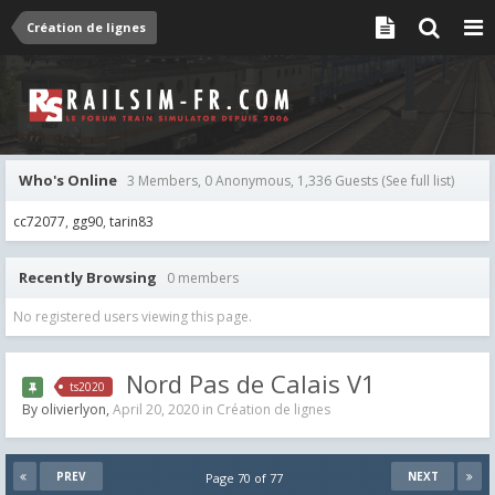
Création de lignes
Who's Online
3 Members, 0 Anonymous, 1,336 Guests
(See full list)
cc72077
gg90
tarin83
Recently Browsing
0 members
No registered users viewing this page.
Nord Pas de Calais V1
ts2020
By
olivierlyon
,
April 20, 2020
in
Création de lignes
PREV
NEXT
Page 70 of 77