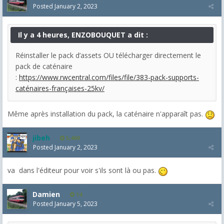
Posted
January 2, 2023
Il y a 4 heures, ENZOBOUQUET a dit :
Réinstaller le pack d’assets OU télécharger directement le
pack de caténaire
:
https://www.rwcentral.com/files/file/383-pack-supports-
caténaires-françaises-25kv/
Même après installation du pack, la caténaire n'apparaît pas.
jibeh
5,469
Posted
January 2, 2023
va dans l'éditeur pour voir s'ils sont là ou pas.
Damien
14
Posted
January 5, 2023