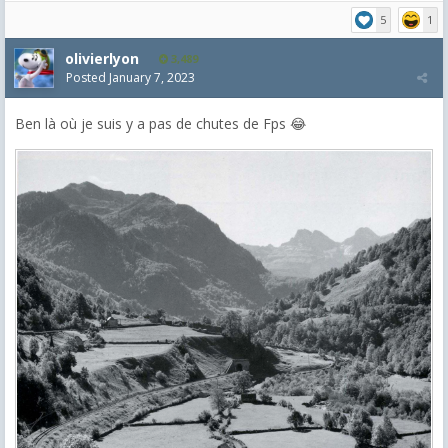
5
1
olivierlyon
3,489
Posted
January 7, 2023
Ben là où je suis y a pas de chutes de Fps 😂