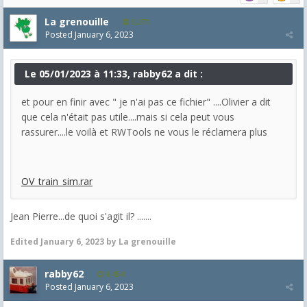
La grenouille
3,271
Posted
January 6, 2023
Le 05/01/2023 à 11:33, rabby62 a dit :
et pour en finir avec " je n'ai pas ce fichier" ....Olivier a dit
que cela n'était pas utile....mais si cela peut vous
rassurer....le voilà et RWTools ne vous le réclamera plus
OV_train_sim.rar
Jean Pierre...de quoi s'agit il? .......
Edited
January 6, 2023
by La grenouille
rabby62
8,454
Posted
January 6, 2023