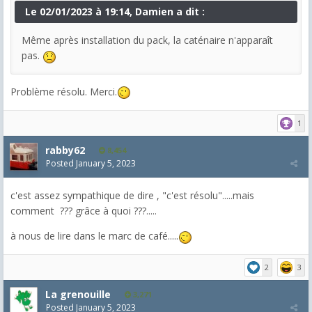
Le 02/01/2023 à 19:14, Damien a dit :
Même après installation du pack, la caténaire n'apparaît
pas.
Problème résolu. Merci.
1
rabby62
8,454
Posted
January 5, 2023
c'est assez sympathique de dire , "c'est résolu".....mais
comment ??? grâce à quoi ???.....
à nous de lire dans le marc de café.....
2
3
La grenouille
3,271
Posted
January 5, 2023