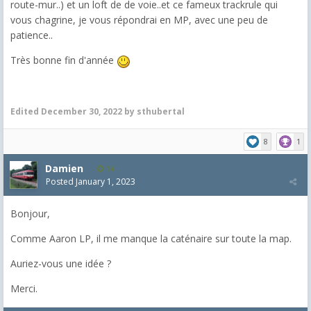
route-mur..) et un loft de de voie..et ce fameux trackrule qui
vous chagrine, je vous répondrai en MP, avec une peu de
patience..
Très bonne fin d'année
Edited
December 30, 2022
by sthubertal
8
1
Damien
14
Posted
January 1, 2023
Bonjour,
Comme Aaron LP, il me manque la caténaire sur toute la map.
Auriez-vous une idée ?
Merci.