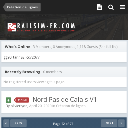
Création de lignes
Who's Online
3 Members, 0 Anonymous, 1,118 Guests
(See full list)
gg90
tarin83
cc72077
Recently Browsing
0 members
No registered users viewing this page.
Nord Pas de Calais V1
ts2020
By
olivierlyon
,
April 20, 2020
in
Création de lignes
PREV
NEXT
Page 72 of 77