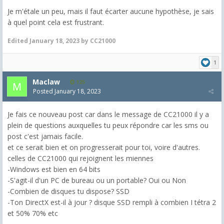
Je m'étale un peu, mais il faut écarter aucune hypothèse, je sais
à quel point cela est frustrant.
Edited
January 18, 2023
by CC21000
1
Maclaw
125
Posted
January 18, 2023
Je fais ce nouveau post car dans le message de CC21000 il y a
plein de questions auxquelles tu peux répondre car les sms ou
post c'est jamais facile.
et ce serait bien et on progresserait pour toi, voire d'autres.
celles de CC21000 qui rejoignent les miennes
-Windows est bien en 64 bits
-S'agit-il d'un PC de bureau ou un portable?
Oui ou Non
-Combien de disques tu dispose? SSD
-Ton DirectX est-il à jour ?
disque SSD rempli à combien I tétra 2
et 50% 70% etc