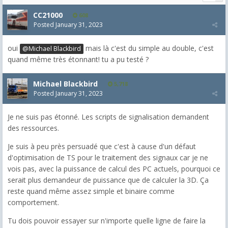
CC21000
608
Posted
January 31, 2023
oui
mais là c'est du simple au double, c'est
@Michael Blackbird
quand même très étonnant! tu a pu testé ?
Michael Blackbird
5,718
Posted
January 31, 2023
Je ne suis pas étonné. Les scripts de signalisation demandent
des ressources.
Je suis à peu près persuadé que c'est à cause d'un défaut
d'optimisation de TS pour le traitement des signaux car je ne
vois pas, avec la puissance de calcul des PC actuels, pourquoi ce
serait plus demandeur de puissance que de calculer la 3D. Ça
reste quand même assez simple et binaire comme
comportement.
Tu dois pouvoir essayer sur n'importe quelle ligne de faire la