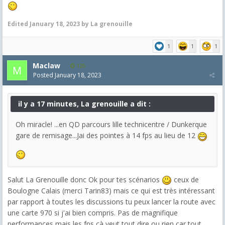
Edited
January 18, 2023
by La grenouille
1
1
1
Maclaw
125
Posted
January 18, 2023
il y a 17 minutes, La grenouille a dit :
Oh miracle! ...en QD parcours lille technicentre / Dunkerque
gare de remisage...Jai des pointes à 14 fps au lieu de 12
Salut La Grenouille donc Ok pour tes scénarios
ceux de
Boulogne Calais (merci Tarin83) mais ce qui est très intéressant
par rapport à toutes les discussions tu peux lancer la route avec
une carte 970 si j'ai bien compris. Pas de magnifique
performances mais les fps cà veut tout dire ou rien car tout