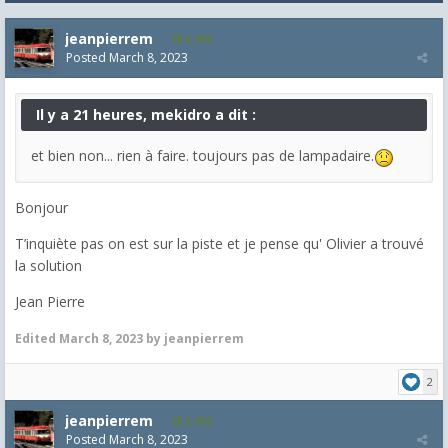
jeanpierrem
5,986
Posted
March 8, 2023
Il y a 21 heures, mekidro a dit :
et bien non... rien à faire. toujours pas de lampadaire.
Bonjour
T’inquiète pas on est sur la piste et je pense qu' Olivier a trouvé
la solution
Jean Pierre
Edited
March 8, 2023
by jeanpierrem
2
jeanpierrem
5,986
Posted
March 8, 2023