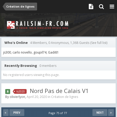
Création de lignes
Who's Online
4 Members, 0 Anonymous, 1,368 Guests
(See full list)
js300
carlo novello
goupil74
Gadi81
Recently Browsing
0 members
No registered users viewing this page.
Nord Pas de Calais V1
ts2020
By
olivierlyon
,
April 20, 2020
in
Création de lignes
PREV
NEXT
Page 75 of 77