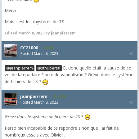
Merci
Mais c'est les mystères de TS
Edited
March 8, 2023
by jeanpierrem
CC21000
608
Posted
March 8, 2023
Et donc q
uelle était la cause de ce
@jeanpierrem
@sthubertal
vol de lampadaire ? acte de vandalisme ? Grève dans le système
de fichiers de TS ?
jeanpierrem
5,986
Posted
March 8, 2023
Grève dans le système de fichiers de TS
?
Perso bien incapable de te répondre sinon que j'ai fait de
nombreux essais avec Olivier .