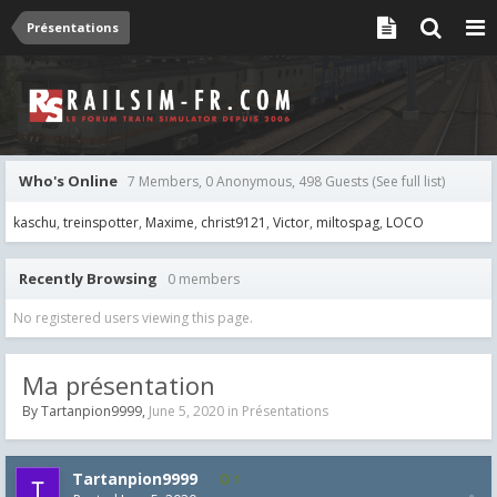
Présentations
Who's Online
7 Members, 0 Anonymous, 498 Guests
(See full list)
kaschu
treinspotter
Maxime
christ9121
Victor
miltospag
LOCO
Recently Browsing
0 members
No registered users viewing this page.
Ma présentation
By
Tartanpion9999
,
June 5, 2020
in
Présentations
Tartanpion9999
1