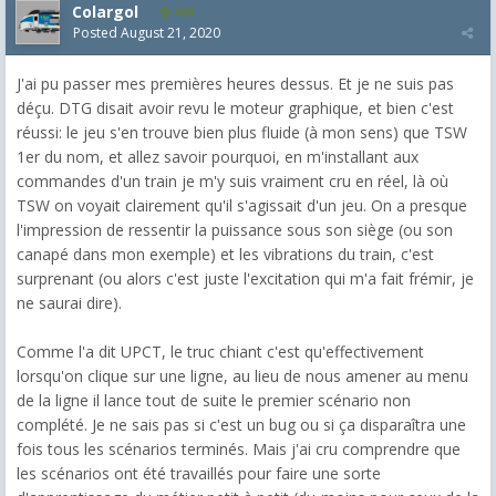
Colargol
408
Posted
August 21, 2020
J'ai pu passer mes premières heures dessus. Et je ne suis pas
déçu. DTG disait avoir revu le moteur graphique, et bien c'est
réussi: le jeu s'en trouve bien plus fluide (à mon sens) que TSW
1er du nom, et allez savoir pourquoi, en m'installant aux
commandes d'un train je m'y suis vraiment cru en réel, là où
TSW on voyait clairement qu'il s'agissait d'un jeu. On a presque
l'impression de ressentir la puissance sous son siège (ou son
canapé dans mon exemple) et les vibrations du train, c'est
surprenant (ou alors c'est juste l'excitation qui m'a fait frémir, je
ne saurai dire).
Comme l'a dit UPCT, le truc chiant c'est qu'effectivement
lorsqu'on clique sur une ligne, au lieu de nous amener au menu
de la ligne il lance tout de suite le premier scénario non
complété. Je ne sais pas si c'est un bug ou si ça disparaîtra une
fois tous les scénarios terminés. Mais j'ai cru comprendre que
les scénarios ont été travaillés pour faire une sorte