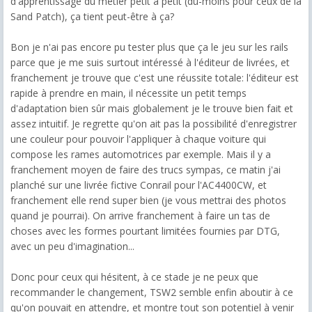
d'apprentissage du métier petit à petit (du-moins pour ceux de la
Sand Patch), ça tient peut-être à ça?
Bon je n'ai pas encore pu tester plus que ça le jeu sur les rails
parce que je me suis surtout intéressé à l'éditeur de livrées, et
franchement je trouve que c'est une réussite totale: l'éditeur est
rapide à prendre en main, il nécessite un petit temps
d'adaptation bien sûr mais globalement je le trouve bien fait et
assez intuitif. Je regrette qu'on ait pas la possibilité d'enregistrer
une couleur pour pouvoir l'appliquer à chaque voiture qui
compose les rames automotrices par exemple. Mais il y a
franchement moyen de faire des trucs sympas, ce matin j'ai
planché sur une livrée fictive Conrail pour l'AC4400CW, et
franchement elle rend super bien (je vous mettrai des photos
quand je pourrai). On arrive franchement à faire un tas de
choses avec les formes pourtant limitées fournies par DTG,
avec un peu d'imagination...
Donc pour ceux qui hésitent, à ce stade je ne peux que
recommander le changement, TSW2 semble enfin aboutir à ce
qu'on pouvait en attendre, et montre tout son potentiel à venir