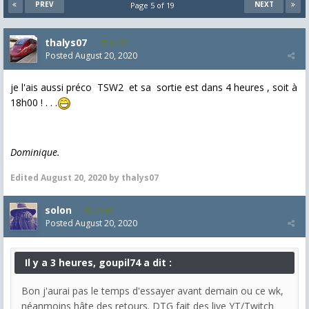
PREV
NEXT
Page 5 of 19
thalys07
8,173
Posted
August 20, 2020
je l'ais aussi préco TSW2 et sa sortie est dans 4 heures , soit à
18h00 ! . . .
Dominique.
Edited
August 20, 2020
by thalys07
solon
1,548
Posted
August 20, 2020
Il y a 3 heures, goupil74 a dit :
Bon j'aurai pas le temps d'essayer avant demain ou ce wk,
néanmoins hâte des retours. DTG fait des live YT/Twitch