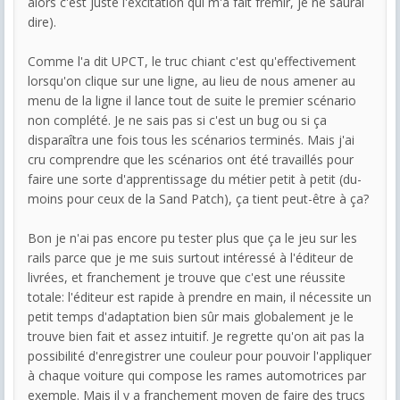
alors c'est juste l'excitation qui m'a fait frémir, je ne saurai
dire).
Comme l'a dit UPCT, le truc chiant c'est qu'effectivement
lorsqu'on clique sur une ligne, au lieu de nous amener au
menu de la ligne il lance tout de suite le premier scénario
non complété. Je ne sais pas si c'est un bug ou si ça
disparaîtra une fois tous les scénarios terminés. Mais j'ai
cru comprendre que les scénarios ont été travaillés pour
faire une sorte d'apprentissage du métier petit à petit (du-
moins pour ceux de la Sand Patch), ça tient peut-être à ça?
Bon je n'ai pas encore pu tester plus que ça le jeu sur les
rails parce que je me suis surtout intéressé à l'éditeur de
livrées, et franchement je trouve que c'est une réussite
totale: l'éditeur est rapide à prendre en main, il nécessite un
petit temps d'adaptation bien sûr mais globalement je le
trouve bien fait et assez intuitif. Je regrette qu'on ait pas la
possibilité d'enregistrer une couleur pour pouvoir l'appliquer
à chaque voiture qui compose les rames automotrices par
exemple. Mais il y a franchement moyen de faire des trucs