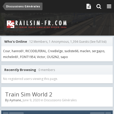
Discussions Générales
Who's Online
12 Members, 1 Anonymous, 1,394 Guests
(See full list)
Cour
hanns61
RICODELFERAL
CreeBelge
sudiste66
maclen
sergajos
michelin81
FONT1954
Victor
OUS2N2
sapo
Recently Browsing
0 members
No registered users viewing this page.
Train Sim World 2
By
Aymane
,
June 9, 2020
in
Discussions Générales