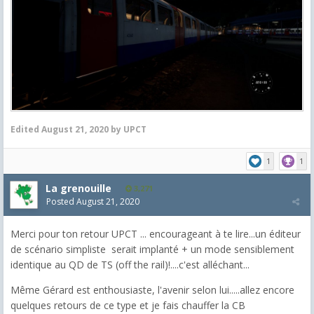
Edited
August 21, 2020
by UPCT
1
1
La grenouille
3,271
Posted
August 21, 2020
Merci pour ton retour UPCT ... encourageant à te lire...un éditeur
de scénario simpliste serait implanté + un mode sensiblement
identique au QD de TS (off the rail)!....c'est alléchant...
Même Gérard est enthousiaste, l'avenir selon lui.....allez encore
quelques retours de ce type et je fais chauffer la CB