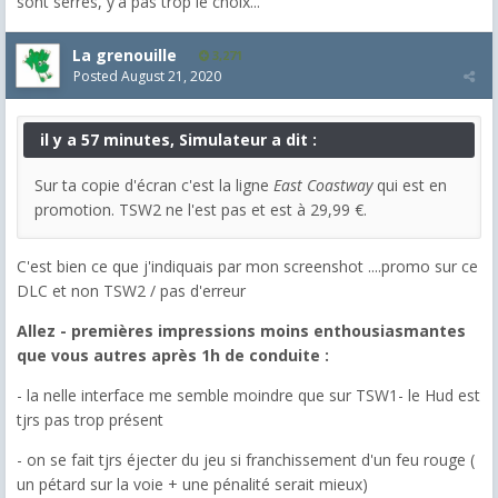
sont serrés, y'a pas trop le choix...
La grenouille
3,271
Posted
August 21, 2020
il y a 57 minutes, Simulateur a dit :
Sur ta copie d'écran c'est la ligne
East Coastway
qui est en
promotion. TSW2 ne l'est pas et est à 29,99 €.
C'est bien ce que j'indiquais par mon screenshot ....promo sur ce
DLC et non TSW2 / pas d'erreur
Allez - premières impressions moins enthousiasmantes
que vous autres après 1h de conduite :
- la nelle interface me semble moindre que sur TSW1- le Hud est
tjrs pas trop présent
- on se fait tjrs éjecter du jeu si franchissement d'un feu rouge (
un pétard sur la voie + une pénalité serait mieux)