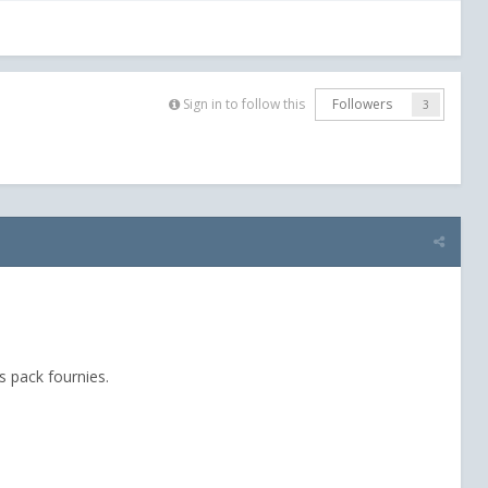
Sign in to follow this
Followers
3
es pack fournies.