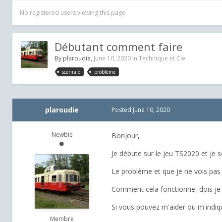
No registered users viewing this page.
Débutant comment faire
By
plaroudie
,
June 10, 2020
in
Technique et Cie.
scenraio
problème
plaroudie
Posted
June 10, 2020
Newbie
Bonjour,
Je débute sur le jeu TS2020 et je so
Le problème et que je ne vois pas les
Comment cela fonctionne, dois je f
Si vous pouvez m'aider ou m'indiquer
Membre