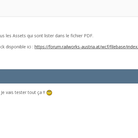
ous les Assets qui sont lister dans le fichier PDF.
ack disponible ici :
https://forum.railworks-austria.at/wcf/filebase/inde
e vais tester tout ça !!