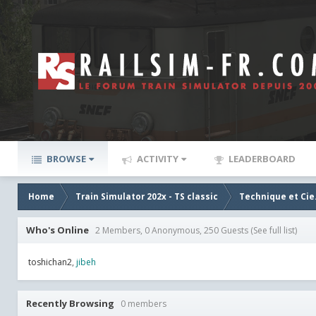
BROWSE
ACTIVITY
LEADERBOARD
Home
Train Simulator 202x - TS classic
Technique et Cie
Who's Online
2 Members, 0 Anonymous, 250 Guests
(See full list)
toshichan2
jibeh
Recently Browsing
0 members