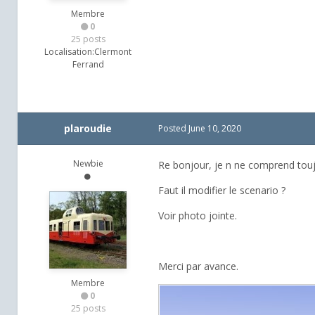
Membre
0
25 posts
Localisation:
Clermont
Ferrand
plaroudie
Posted
June 10, 2020
Newbie
Re bonjour, je n ne comprend toujo
Faut il modifier le scenario ?
Voir photo jointe.
Merci par avance.
Membre
0
25 posts