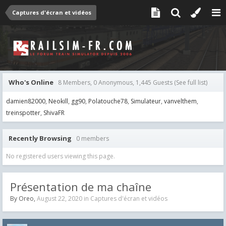
Captures d'écran et vidéos
Who's Online
8 Members, 0 Anonymous, 1,445 Guests
(See full list)
damien82000
Neokill
gg90
Polatouche78
Simulateur
vanvelthem
treinspotter
ShivaFR
Recently Browsing
0 members
No registered users viewing this page.
Présentation de ma chaîne
By
Oreo
,
August 22, 2020
in
Captures d'écran et vidéos