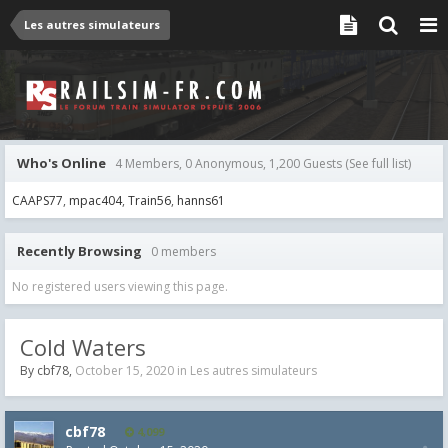
Les autres simulateurs
Who's Online
4 Members, 0 Anonymous, 1,200 Guests
(See full list)
CAAPS77
mpac404
Train56
hanns61
Recently Browsing
0 members
No registered users viewing this page.
Cold Waters
By
cbf78
,
October 15, 2020
in
Les autres simulateurs
cbf78
4,099