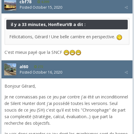
cbf78
4,099
Posted
October 15, 2020
il y a 33 minutes, HonfleurVB a dit :
Félicitations, Gérard ! Une belle carrière en perspective.
C'est mieux payé que la SNCF
al60
272
Posted
October 16, 2020
Bonjour Gérard,
Je ne connaissais pas ce jeu par contre j'ai été un inconditionnel
de Silent Hunter dont j'ai possédé toutes les versions. Seul
soucis de ce jeu (SH) c'est qu'il est très "Chronophage" de part
sa complexité (stratégie, calcul, évaluation...) que part la
recherche des objectifs.
Je vais donc regarder ce jeu dont les graphismes sont de bonne