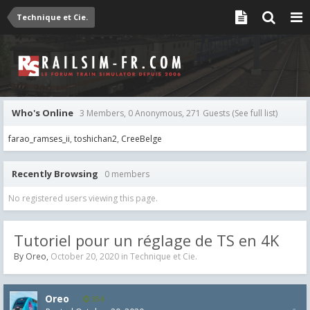
Technique et Cie.
Who's Online
3 Members, 0 Anonymous, 271 Guests
(See full list)
farao_ramses_ii
toshichan2
CreeBelge
Recently Browsing
0 members
No registered users viewing this page.
Tutoriel pour un réglage de TS en 4K
By
Oreo
,
October 20, 2020
in
Technique et Cie.
Oreo
354