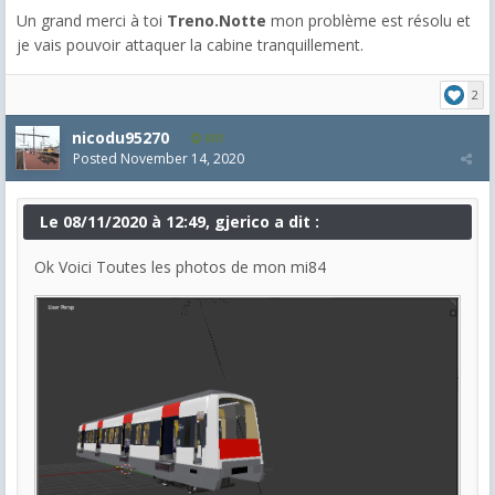
Un grand merci à toi
Treno.Notte
mon problème est résolu et
je vais pouvoir attaquer la cabine tranquillement.
2
nicodu95270
801
Posted
November 14, 2020
Le 08/11/2020 à 12:49, gjerico a dit :
Ok Voici Toutes les photos de mon mi84