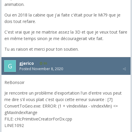
animation.
Oui en 2018 la cabine que j'ai faite c'était pour le Mi79 que je
dois tout refaire.
C'est vrai que je ne maitrise assez la 3D et que je veux tout faire
en même temps sinon je me découragerait vite fait.
Tu as raison et merci pour ton soutien.
gjerico
86
Posted
November 8, 2020
ReBonsoir
Je rencontre un problème d'exportation l'un d'entre vous peut
me dire s'il vous plait c'est quoi cette erreur suivante : [7]
ConvertToGeo.exe: ERROR: (1 + vIndexMax - vIndexMin) <=
gMaxIndexRange
FILE: cHcPrimitiveCreatorForDx.cpp
LINE:1092