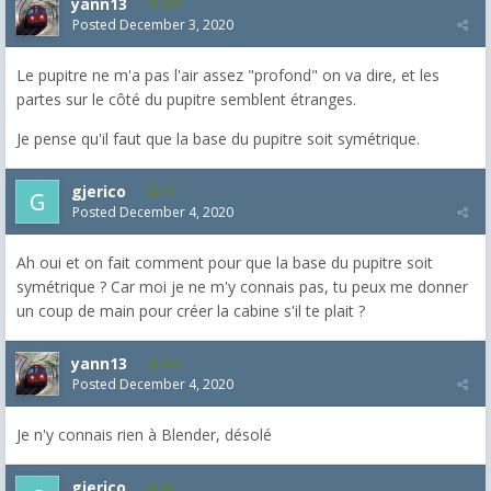
yann13
950
Posted
December 3, 2020
Le pupitre ne m'a pas l'air assez "profond" on va dire, et les
partes sur le côté du pupitre semblent étranges.
Je pense qu'il faut que la base du pupitre soit symétrique.
gjerico
86
Posted
December 4, 2020
Ah oui et on fait comment pour que la base du pupitre soit
symétrique ? Car moi je ne m'y connais pas, tu peux me donner
un coup de main pour créer la cabine s'il te plait ?
yann13
950
Posted
December 4, 2020
Je n'y connais rien à Blender, désolé
gjerico
86