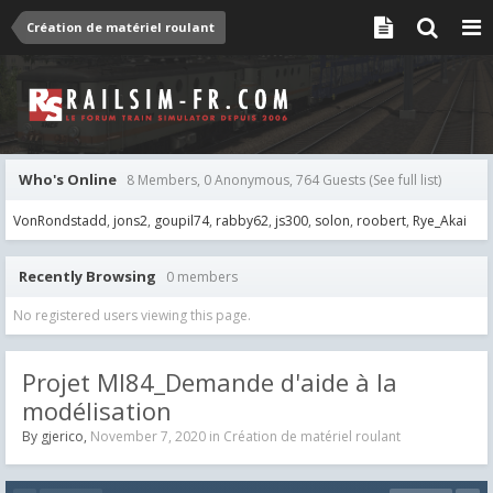
Création de matériel roulant
Who's Online
8 Members, 0 Anonymous, 764 Guests
(See full list)
VonRondstadd
jons2
goupil74
rabby62
js300
solon
roobert
Rye_Akai
Recently Browsing
0 members
No registered users viewing this page.
Projet MI84_Demande d'aide à la
modélisation
By
gjerico
,
November 7, 2020
in
Création de matériel roulant