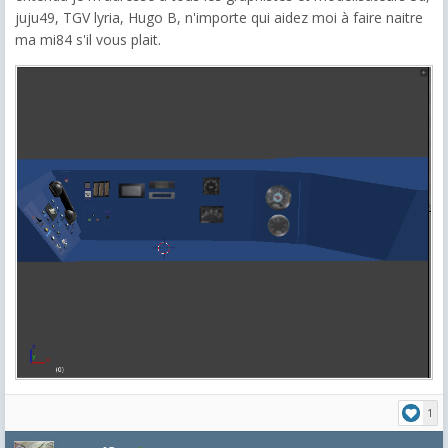
juju49, TGV lyria, Hugo B, n'importe qui aidez moi à faire naitre
ma mi84 s'il vous plait.
1