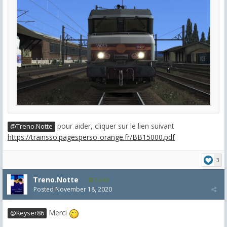
pour aider, cliquer sur le lien suivant
@Treno.Notte
https://trainsso.pagesperso-orange.fr/BB15000.pdf
3
Treno.Notte
5,543
Posted
November 18, 2020
Merci
@Keyser86