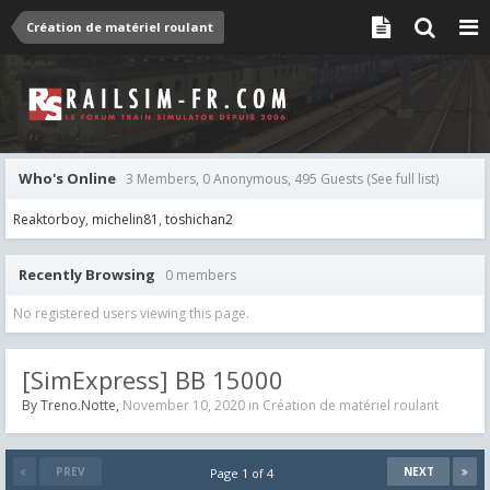
Création de matériel roulant
Who's Online
3 Members, 0 Anonymous, 495 Guests
(See full list)
Reaktorboy
michelin81
toshichan2
Recently Browsing
0 members
No registered users viewing this page.
[SimExpress] BB 15000
By
Treno.Notte
,
November 10, 2020
in
Création de matériel roulant
PREV
NEXT
Page 1 of 4