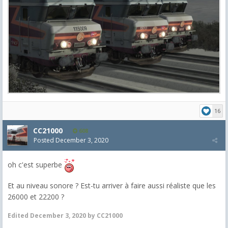
16
CC21000
608
Posted
December 3, 2020
oh c'est superbe
Et au niveau sonore ? Est-tu arriver à faire aussi réaliste que les
26000 et 22200 ?
Edited
December 3, 2020
by CC21000