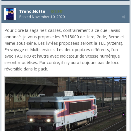
Treno.Notte
5,543
Posted
November 10, 2020
Pour clore la saga nez-cassés, contrairement à ce que j'avais
annoncé, je vous propose les BB15000 de 1ere, 2nde, 3eme et
4eme sous-série. Les livrées proposées seront la TEE (Arzens),
En voyage et Multiservices. Les deux pupitres différents, l'un
avec TACHRO et l'autre avec indicateur de vitesse numérique
seront modélisés. Par contre, il n'y aura toujours pas de loco
réversible dans le pack.