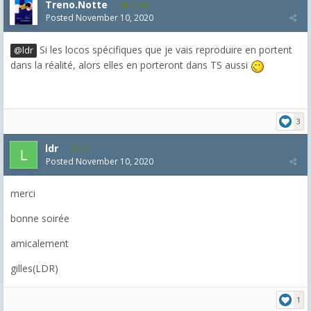
Treno.Notte
5,543
Posted
November 10, 2020
Si les locos spécifiques que je vais reproduire en portent
@ldr
dans la réalité, alors elles en porteront dans TS aussi
3
ldr
29
Posted
November 10, 2020
merci
bonne soirée
amicalement
gilles(LDR)
1