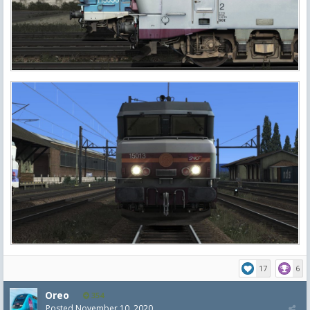
17
6
Oreo
354
Posted
November 10, 2020