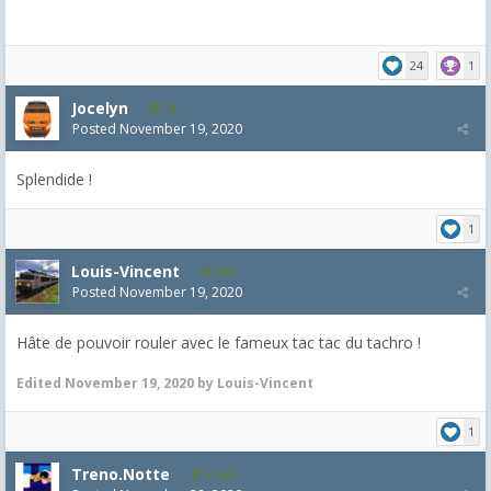
24
1
Jocelyn
73
Posted
November 19, 2020
Splendide !
1
Louis-Vincent
238
Posted
November 19, 2020
Hâte de pouvoir rouler avec le fameux tac tac du tachro !
Edited
November 19, 2020
by Louis-Vincent
1
Treno.Notte
5,543