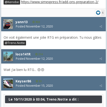
https://www.simexpress.fr/add-ons-preparation-2/
@Kenobe
6
yann13
950
Posted
November 12, 2020
On voit également une jolie RTG en préparation. Tu nous gâtes
@Treno.Notte
loco141R
214
Posted
November 12, 2020
Wait j’ai bien lu RTG... 😍😍
Keyser86
33
Posted
November 15, 2020
Le 10/11/2020 à 03:04, Treno.Notte a dit :