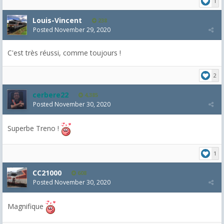
1
Louis-Vincent
238
Posted
November 29, 2020
C'est très réussi, comme toujours !
2
cerbere22
4,385
Posted
November 30, 2020
Superbe Treno !
1
CC21000
608
Posted
November 30, 2020
Magnifique