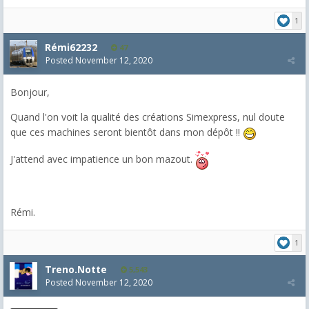
1
Rémi62232
47
Posted
November 12, 2020
Bonjour,
Quand l'on voit la qualité des créations Simexpress, nul doute
que ces machines seront bientôt dans mon dépôt !!
J'attend avec impatience un bon mazout.
Rémi.
1
Treno.Notte
5,543
Posted
November 12, 2020