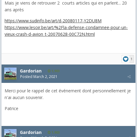
Mais je viens de retrouver 2 courts articles qui en parlent... 20
ans après
https://www.sudinfo.be/art/d-20080117-Y2DU8M
https://www.lesoir.be/art/%2Fla-defense-condamnee-pour-un-
vieux-crash-d-avion_t-20070628-00C72N.html
1
Gardorian
1,903
Posted
March 2, 2021
Merci pour le rappel de cet événement dont personnellement je
n'ai aucun souvenir.
Patrice
Gardorian
1,903