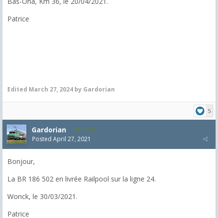
Bas-Oha, Km 36, le 20/04/2021.
Patrice
Edited
March 27, 2024
by Gardorian
5
Gardorian
1,903
Posted
April 27, 2021
Bonjour,
La BR 186 502 en livrée Railpool sur la ligne 24.
Wonck, le 30/03/2021.
Patrice