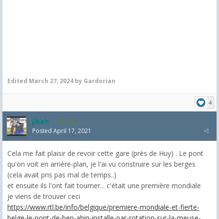
Edited
March 27, 2024
by Gardorian
4
jibeh
5,475
Posted
April 17, 2021
Cela me fait plaisir de revoir cette gare (près de Huy) . Le pont
qu'on voit en arrière-plan, je l'ai vu construire sur les berges
(cela avait pris pas mal de temps..)
et ensuite ils l'ont fait tourner... c'était une première mondiale
je viens de trouver ceci
https://www.rtl.be/info/belgique/premiere-mondiale-et-fierte-
belge-le-pont-de-ben-ahin-installe-par-rotation-sur-la-meuse-