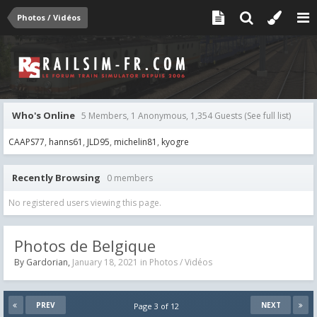
Photos / Vidéos
Who's Online
5 Members, 1 Anonymous, 1,354 Guests
(See full list)
CAAPS77
hanns61
JLD95
michelin81
kyogre
Recently Browsing
0 members
No registered users viewing this page.
Photos de Belgique
By
Gardorian
,
January 18, 2021
in
Photos / Vidéos
PREV
NEXT
Page 3 of 12