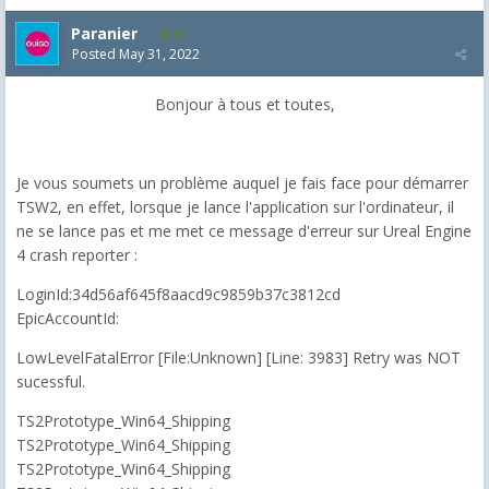
Paranier
55
Posted
May 31, 2022
Bonjour à tous et toutes,
Je vous soumets un problème auquel je fais face pour démarrer
TSW2, en effet, lorsque je lance l'application sur l'ordinateur, il
ne se lance pas et me met ce message d'erreur sur Ureal Engine
4 crash reporter :
LoginId:34d56af645f8aacd9c9859b37c3812cd
EpicAccountId:
LowLevelFatalError [File:Unknown] [Line: 3983] Retry was NOT
sucessful.
TS2Prototype_Win64_Shipping
TS2Prototype_Win64_Shipping
TS2Prototype_Win64_Shipping