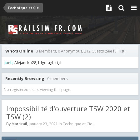
Technique et Cie.
Who's Online
3 Members, 0 Anonymous, 212 Guests
(See full list)
jibeh
Alejandro28
fdgdfagfsrtgh
Recently Browsing
0 members
No registered users viewing this page.
Impossibilité d'ouverture TSW 2020 et
TSW (2)
By
Marcirail
,
January 23, 2021
in
Technique et Cie.