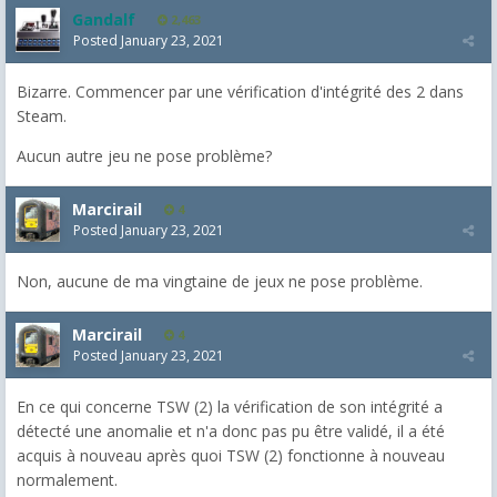
Gandalf
2,463
Posted
January 23, 2021
Bizarre. Commencer par une vérification d'intégrité des 2 dans
Steam.
Aucun autre jeu ne pose problème?
Marcirail
4
Posted
January 23, 2021
Non, aucune de ma vingtaine de jeux ne pose problème.
Marcirail
4
Posted
January 23, 2021
En ce qui concerne TSW (2) la vérification de son intégrité a
détecté une anomalie et n'a donc pas pu être validé, il a été
acquis à nouveau après quoi TSW (2) fonctionne à nouveau
normalement.