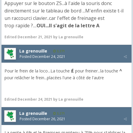
Appuyer sur le bouton ZS...à l'aide la souris donc
directement sur le tableau de bord ...M'enfin existe t-il
un raccourci clavier..car l'effet de freinage est
trop rapide ?....
OUI...Il s'agit de la lettre A
Edited
December 21, 2021
by La grenouille
La grenouille
3,271
Posted
December 24, 2021
£
^
Pour le frein de la loco...La touche
pour freiner...la touche
pour relâcher le frein...placées l'une à côté de l'autre
Edited
December 24, 2021
by La grenouille
La grenouille
3,271
Posted
December 26, 2021
La pente à 6% et le Bremsen maintenu à 70% pour stabiliser la