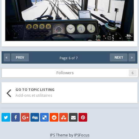
PREV
NEXT
Page 6 of 7
Followers
6
GO TO TOPIC LISTING
Add-ons et utilitaires
IPS Theme
by
IPSFocus