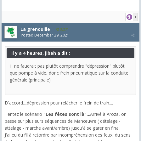
1
La grenouille
3,271
Posted
December 29, 2021
Il y a 4 heures, jibeh a dit :
il ne faudrait pas plutôt comprendre "dépression" plutôt
que pompe à vide, donc frein pneumatique sur la conduite
générale (principale).
D'accord....dépression pour relâcher le frein de train....
Tentez le scénario
"Les fêtes sont là"..
.Arrivé à Aroza, on
passe sur plusieurs séquences de Manœuvre ( dételage -
attelage - marche avant/arrière) jusqu'à se garer en final.
J'ai eu du fil à retordre par incompréhension des feux, du sens