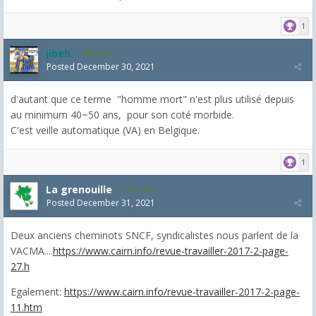
1
jibeh
5,474
Posted
December 30, 2021
d'autant que ce terme "homme mort" n'est plus utilisé depuis
au minimum 40~50 ans, pour son coté morbide.
C'est veille automatique (VA) en Belgique.
1
La grenouille
3,271
Posted
December 31, 2021
Deux anciens cheminots SNCF, syndicalistes nous parlent de la
VACMA....
https://www.cairn.info/revue-travailler-2017-2-page-
27.h
Egalement:
https://www.cairn.info/revue-travailler-2017-2-page-
11.htm