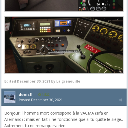
Edited
December 30, 2021
by La grenouille
denisfl
1,522
Posted
December 30, 2021
Bonjour : l'homme mort correspond à la VACMA (sifa en
Allemand) : mais en fait il ne fonctionne que si tu quitte le siège..
Autrement tu ne remarquera rien.