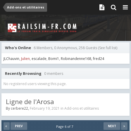
Add-ons et utilitaires
Who's Online
6 Members, 0 Anonymous, 258 Guests
(See full list)
JLChauvin
Julien
escalade
Bomi1
Robinandenne168
fred24
Recently Browsing
0 members
No registered users viewing this page.
Ligne de l'Arosa
By
cerbere22
,
February 19, 2021
in
Add-ons et utilitaires
PREV
NEXT
Page 6 of 7