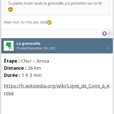
Tu parles toute seule la grenouille..y'a personne sur ce fil!
Mais non, tu n'es pas seul
1
La grenouille
3,271
Posted
December 28, 2021
Étape :
Chur – Arosa
Distance :
26 km
Durée :
1 h 3 min
https://fr.wikipedia.org/wiki/Ligne_de_Coire_à_A
rosa