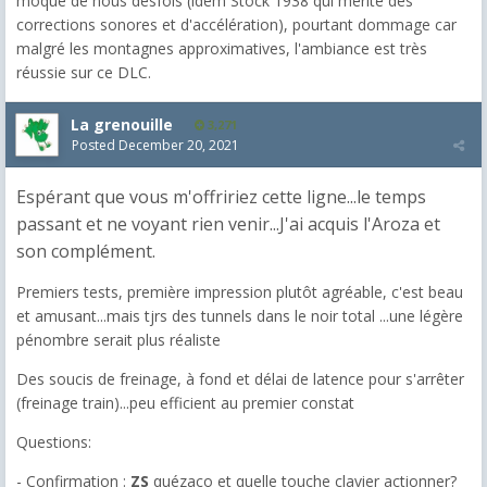
moque de nous desfois (idem Stock 1938 qui mérite des
corrections sonores et d'accélération), pourtant dommage car
malgré les montagnes approximatives, l'ambiance est très
réussie sur ce DLC.
La grenouille
3,271
Posted
December 20, 2021
Espérant que vous m'offririez cette ligne...le temps
passant et ne voyant rien venir...J'ai acquis l'Aroza et
son complément.
Premiers tests, première impression plutôt agréable, c'est beau
et amusant...mais tjrs des tunnels dans le noir total ...une légère
pénombre serait plus réaliste
Des soucis de freinage, à fond et délai de latence pour s'arrêter
(freinage train)...peu efficient au premier constat
Questions:
- Confirmation :
ZS
quézaco et quelle touche clavier actionner?