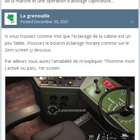
de la marche et une opération d'attelage capricieuse...
La grenouille
3,271
Posted
December 30, 2021
Si vous trouvez comme moi que l'éclairage de la cabine est un
peu faible...Poussez le bouton éclairage horaire comme sur le
2em screen çi dessous.
Par ailleurs vous aurez l'amabilité de m'expliquer "l'homme mort
( activé ou pas)...1er screen