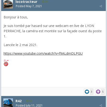
locotracteur
35
Posted
May 7, 2021
Bonjour à tous,
Je suis tombé par hasard sur une webcam en live de LYON
PERRACHE, la caméra est montée sur la façade ouest du poste
1.
Lancée le 2 mai 2021.
https://www.youtube.com/watch?v=f9ALdmDLPGU
3
5
R42
52
Posted
July 11, 2021