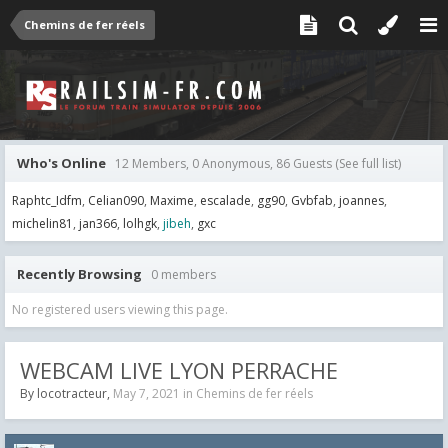
Chemins de fer réels
Who's Online
12 Members, 0 Anonymous, 86 Guests
(See full list)
Raphtc_Idfm
Celian090
Maxime
escalade
gg90
Gvbfab
joannes
michelin81
jan366
lolhgk
jibeh
gxc
Recently Browsing
0 members
No registered users viewing this page.
WEBCAM LIVE LYON PERRACHE
By
locotracteur
,
May 7, 2021
in
Chemins de fer réels