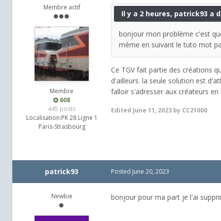
Membre actif
Il y a 2 heures, patrick93 a di
bonjour mon problème c'est que 
même en suivant le tuto mot par
Ce TGV fait partie des créations q
d'ailleurs. la seule solution est d'
Membre
falloir s'adresser aux créateurs e
608
445 posts
Edited
June 11, 2023
by CC21000
Localisation:
PK 28 Ligne 1
Paris-Strasbourg
patrick93
Posted
June 20, 2023
Newbie
bonjour pour ma part je l'ai supp