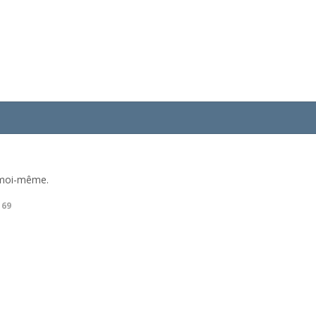
D moi-même.
169