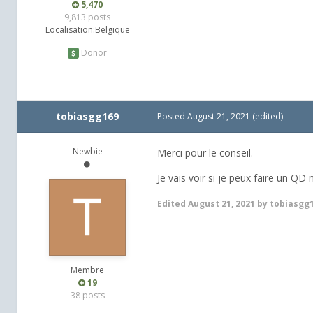
5,470
9,813 posts
Localisation:
Belgique
Donor
tobiasgg169
Posted
August 21, 2021
(edited)
Newbie
Merci pour le conseil.
Je vais voir si je peux faire un Q
Edited
August 21, 2021
by tobiasgg
Membre
19
38 posts