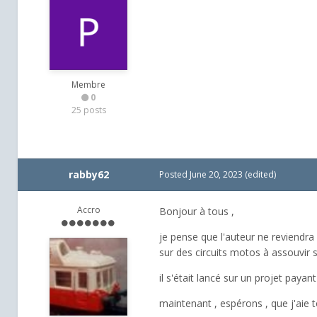
Membre
0
25 posts
rabby62
Posted
June 20, 2023
(edited)
Accro
Bonjour à tous ,
je pense que l'auteur ne reviendra
sur des circuits motos à assouvir 
il s'était lancé sur un projet paya
maintenant , espérons , que j'aie to