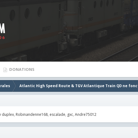
DONATIONS
rales
Atlantic High Speed Route & TGV Atlantique Train QD ne fonc
v duplex
Robinandenne168
escalade
gxc
Andre75012