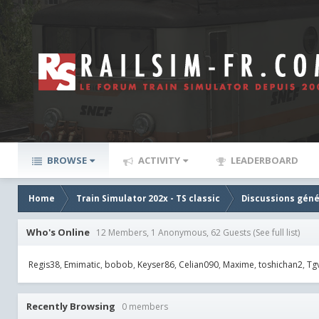
BROWSE
ACTIVITY
LEADERBOARD
Home
Train Simulator 202x - TS classic
Discussions géné
Who's Online
12 Members, 1 Anonymous, 62 Guests
(See full list)
Regis38
Emimatic
bobob
Keyser86
Celian090
Maxime
toshichan2
Tg
Recently Browsing
0 members