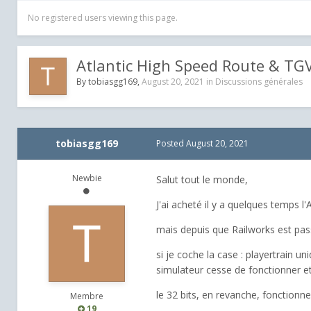
No registered users viewing this page.
Atlantic High Speed Route & TGV
By
tobiasgg169
,
August 20, 2021
in
Discussions générales
tobiasgg169
Posted
August 20, 2021
Newbie
Salut tout le monde,
J'ai acheté il y a quelques temps l
mais depuis que Railworks est pass
si je coche la case : playertrain 
simulateur cesse de fonctionner et 
le 32 bits, en revanche, fonction
Membre
19