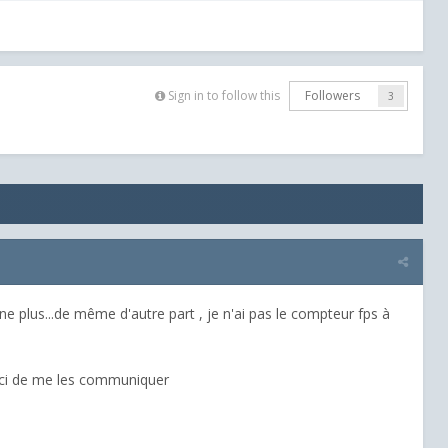
Sign in to follow this
Followers
3
e plus...de même d'autre part , je n'ai pas le compteur fps à
erci de me les communiquer