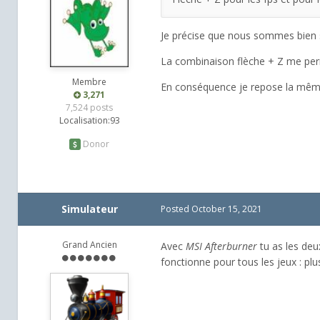
Je précise que nous sommes bien 
La combinaison flèche + Z me perme
Membre
En conséquence je repose la même
3,271
7,524 posts
Localisation:
93
Donor
Simulateur
Posted
October 15, 2021
Grand Ancien
Avec
MSI Afterburner
tu as les deu
fonctionne pour tous les jeux : plu