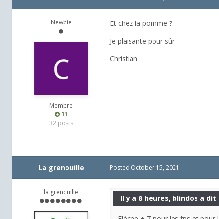
Newbie
Et chez la pomme ?
Je plaisante pour sûr
Christian
Membre
11
32 posts
La grenouille
Posted
October 15, 2021
la grenouille
Il y a 8 heures, blindos a dit 
Flèche + Z pour les fps et pour 