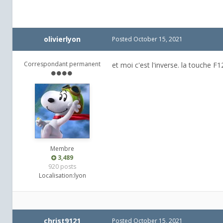
olivierlyon
Posted
October 15, 2021
Correspondant permanent
et moi c'est l'inverse. la touche 
Membre
3,489
920 posts
Localisation:
lyon
christ9121
Posted
October 15, 2021