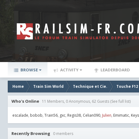
BROWSE
ACTIVITY
LEADERBOARD
Home
Train Sim World
Technique et Cie.
Touche F12 
Who's Online
11 Members, 0 Anonymous, 62 Guests
(See full list)
escalade
bobob
Train56
gxc
Regis38
Celian090
Julien
Emimatic
Keys
Recently Browsing
0 members