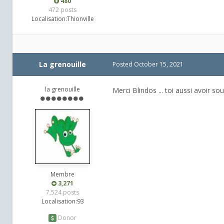
480
472 posts
Localisation:
Thionville
La grenouille
Posted
October 15, 2021
la grenouille
Merci Blindos ... toi aussi avoir sou
Membre
3,271
7,524 posts
Localisation:
93
Donor