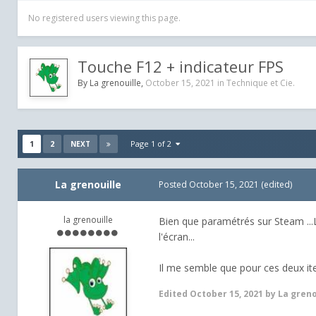
No registered users viewing this page.
Touche F12 + indicateur FPS
By
La grenouille
,
October 15, 2021
in
Technique et Cie.
1
2
Page 1 of 2
NEXT
La grenouille
Posted
October 15, 2021
(edited)
la grenouille
Bien que paramétrés sur Steam ...L
l'écran...
Il me semble que pour ces deux it
Edited
October 15, 2021
by La greno