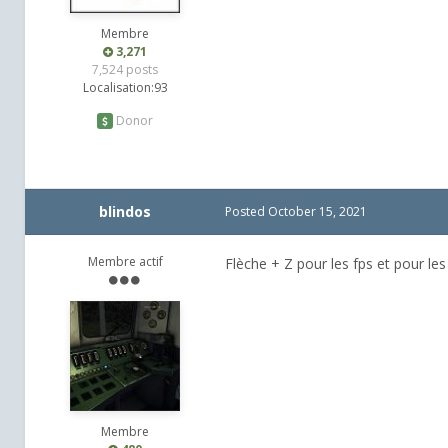
Membre
3,271
7,524 posts
Localisation:
93
Donor
blindos
Posted
October 15, 2021
Membre actif
Flèche + Z pour les fps et pour le
Membre