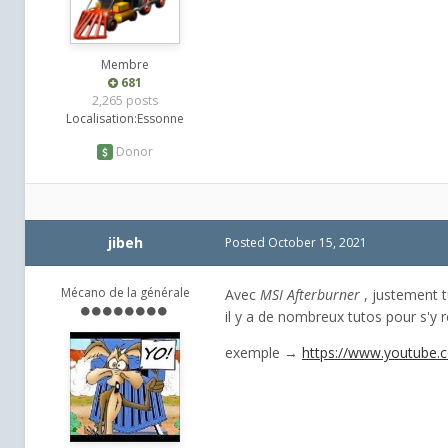
Membre
681
2,265 posts
Localisation:
Essonne
Donor
jibeh
Posted
October 15, 2021
Mécano de la générale
Avec
MSI Afterburner
, justement t
il y a de nombreux tutos pour s'y 
exemple →
https://www.youtub