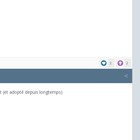
2
2
et (et adopté depuis longtemps)