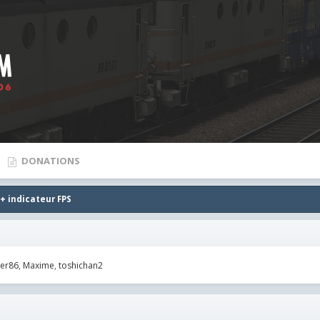
DONATIONS
+ indicateur FPS
er86
Maxime
toshichan2