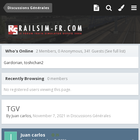
Discussions Générales
Who's Online
2 Members, 0 Anonymous, 341 Guests
(See full list)
Gardorian
toshichan2
Recently Browsing
0 members
No registered users viewing this page.
TGV
By
Juan carlos
,
November 7, 2021
in
Discussions Générales
Juan carlos
25