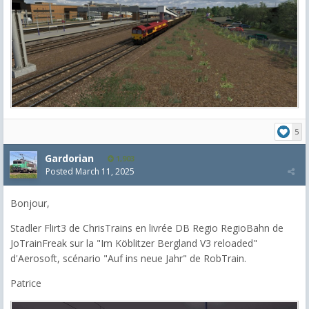
5
Gardorian
1,903
Posted
March 11, 2025
Bonjour,
Stadler Flirt3 de ChrisTrains en livrée DB Regio RegioBahn de
JoTrainFreak sur la "Im Köblitzer Bergland V3 reloaded"
d'Aerosoft, scénario "Auf ins neue Jahr" de RobTrain.
Patrice