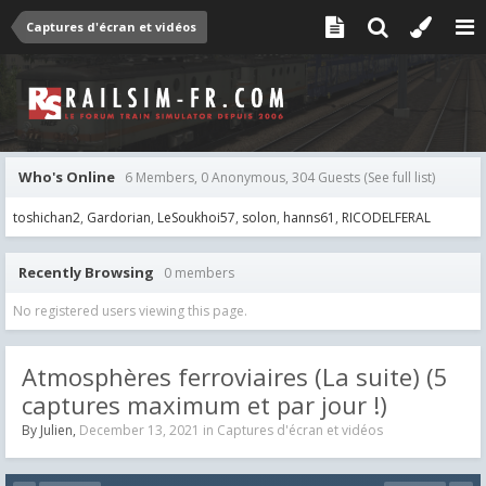
Captures d'écran et vidéos
Who's Online
6 Members, 0 Anonymous, 304 Guests
(See full list)
toshichan2
Gardorian
LeSoukhoi57
solon
hanns61
RICODELFERAL
Recently Browsing
0 members
No registered users viewing this page.
Atmosphères ferroviaires (La suite) (5
captures maximum et par jour !)
By
Julien
,
December 13, 2021
in
Captures d'écran et vidéos