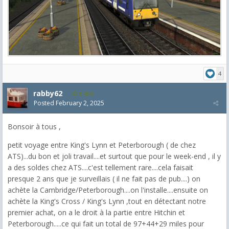
4
rabby62
8,454
Posted
February 2, 2025
Bonsoir à tous ,
petit voyage entre King's Lynn et Peterborough ( de chez
ATS)...du bon et joli travail....et surtout que pour le week-end , il y
a des soldes chez ATS....c'est tellement rare....cela faisait
presque 2 ans que je surveillais ( il ne fait pas de pub....) on
achète la Cambridge/Peterborough....on l'installe....ensuite on
achète la King's Cross / King's Lynn ,tout en détectant notre
premier achat, on a le droit à la partie entre Hitchin et
Peterborough.....ce qui fait un total de 97+44+29 miles pour