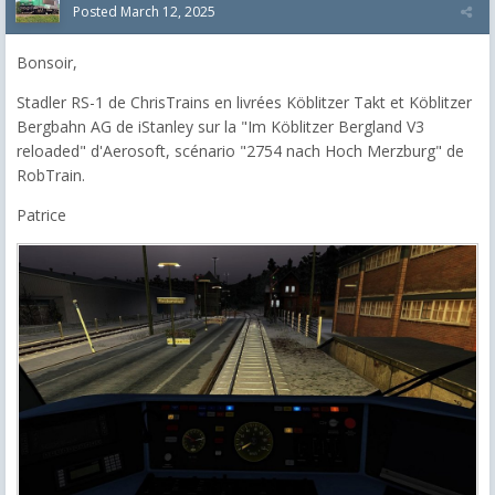
Posted
March 12, 2025
Bonsoir,
Stadler RS-1 de ChrisTrains en livrées Köblitzer Takt et Köblitzer
Bergbahn AG de iStanley sur la "Im Köblitzer Bergland V3
reloaded" d'Aerosoft, scénario "2754 nach Hoch Merzburg" de
RobTrain.
Patrice