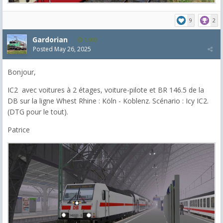
9
2
Gardorian
1,903
Posted
May 26, 2025
Bonjour,
IC2 avec voitures à 2 étages, voiture-pilote et BR 146.5 de la
DB sur la ligne Whest Rhine : Köln - Koblenz. Scénario : Icy IC2.
(DTG pour le tout).
Patrice