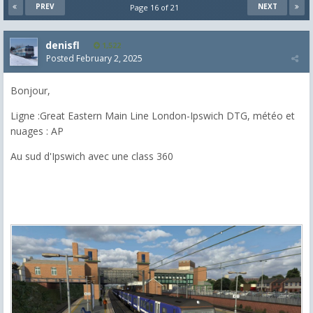
PREV
NEXT
Page 16 of 21
denisfl
1,522
Posted
February 2, 2025
Bonjour,
Ligne :Great Eastern Main Line London-Ipswich DTG, météo et
nuages : AP
Au sud d'Ipswich avec une class 360