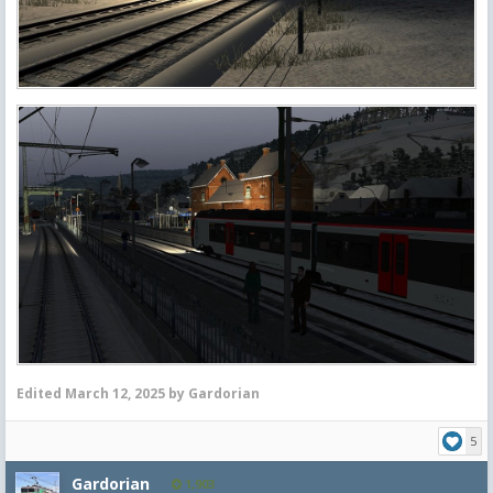
Edited
March 12, 2025
by Gardorian
5
Gardorian
1,903