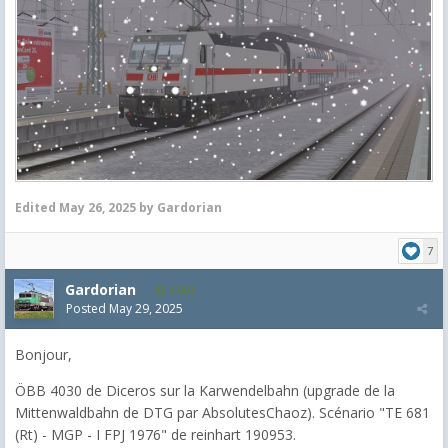
Edited
May 26, 2025
by Gardorian
7
Gardorian
1,903
Posted
May 29, 2025
Bonjour,
ÖBB 4030 de Diceros sur la Karwendelbahn (upgrade de la
Mittenwaldbahn de DTG par AbsolutesChaoz). Scénario "TE 681
(Rt) - MGP - I FPJ 1976" de reinhart 190953.