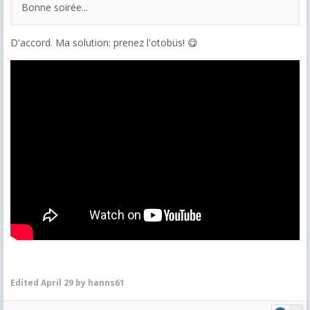
Bonne soirée...
D'accord. Ma solution: prenez l'otobüs! 😋
Edited
April 29
by hanns61