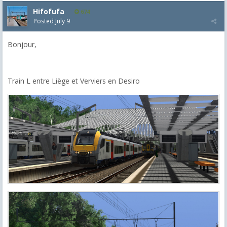
Hifofufa
674
Posted
July 9
Bonjour,
Train L entre Liège et Verviers en Desiro