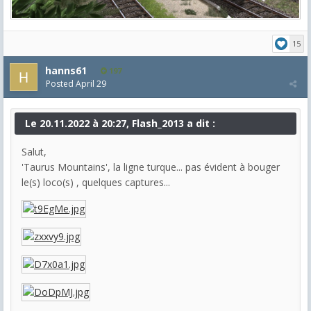
15
hanns61
197
Posted
April 29
Le 20.11.2022 à 20:27, Flash_2013 a dit :
Salut,
'Taurus Mountains', la ligne turque... pas évident à bouger
le(s) loco(s) , quelques captures...