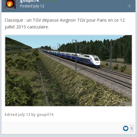
goupil74
2,545
Posted
July 12
Classique : un TGV dépasse Avignon TGV pour Paris en ce 12
juillet 2015 caniculaire.
Edited
July 12
by goupil74
5