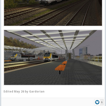
Edited
May 26
by Gardorian
6