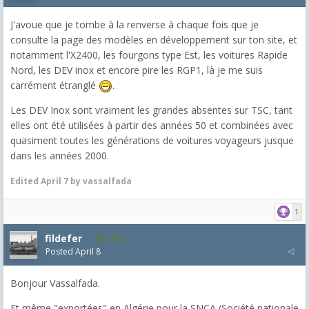
J'avoue que je tombe à la renverse à chaque fois que je
consulte la page des modèles en développement sur ton site, et
notamment l'X2400, les fourgons type Est, les voitures Rapide
Nord, les DEV inox et encore pire les RGP1, là je me suis
carrément étranglé
.
Les DEV Inox sont vraiment les grandes absentes sur TSC, tant
elles ont été utilisées à partir des années 50 et combinées avec
quasiment toutes les générations de voitures voyageurs jusque
dans les années 2000.
Edited
April 7
by vassalfada
1
fildefer
1,603
Posted
April 8
Bonjour Vassalfada.
Et même "exportées" en Algérie pour la SNCA (Société nationale