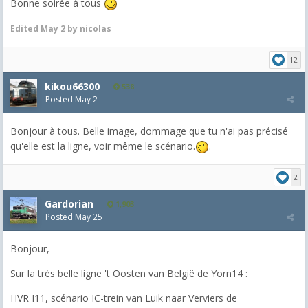
Bonne soirée à tous
Edited
May 2
by nicolas
12
kikou66300
538
Posted
May 2
Bonjour à tous. Belle image, dommage que tu n'ai pas précisé
qu'elle est la ligne, voir même le scénario.
.
2
Gardorian
1,903
Posted
May 25
Bonjour,
Sur la très belle ligne 't Oosten van België de Yorn14 :
HVR I11, scénario IC-trein van Luik naar Verviers de