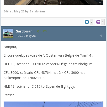
Edited
May 25
by Gardorian
7
1
Gardorian
1,903
Posted
May 26
Bonjour,
Encore quelques vues de 't Oosten van België de Yorn14 :
HLE 18, scénario S41 5032 Verviers-Liège de treinbelgium.
CFL 3000, scénario CFL 48764 met 2 x CFL 3000 naar
Kinkempois de 1700ventje.
HLE 13, scénario IC 515 to Eupen de flightguy.
Patrice