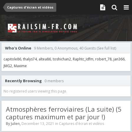
Captures d'écran et vidéos
Who's Online
9 Members, 0 Anonymous, 40 Guests
(See full list)
capitole86
thalys74
altea86
toshichan2
Raphtc_Idfm
robert_78
jan366
JMG2
Maxime
Recently Browsing
0 members
No registered users viewing this page.
Atmosphères ferroviaires (La suite) (5
captures maximum et par jour !)
By
Julien
,
December 13, 2021
in
Captures d'écran et vidéos