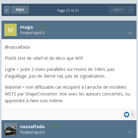
PREV
NEXT
Page 21 of 21
muga
34
Posted
April 5
@vassalfada
Plutôt test de relief et de déco que WIP.
Ligne = juste 2 voies parallèles sur moins de 10km, pas
d'aiguillage, pas de 3ième rail, pas de signalisation.
Matériel = non diffusable car récupéré à l'arrache de modèles
MSTS par ShapeConverter. Voir avec les auteurs concernés, ou
apprendre à faire sois-même.
1
vassalfada
88
Posted
April 5