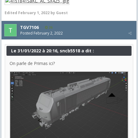
Edited
February 1, 2022
by Guest
TGV7106
26
Posted
February 2, 2022
Le 31/01/2022 à 20:16, sncb5518 a dit :
On parle de Primas ici?