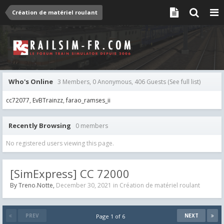
Création de matériel roulant
Who's Online
3 Members, 0 Anonymous, 406 Guests
(See full list)
cc72077
EvBTrainzz
farao_ramses_ii
Recently Browsing
0 members
No registered users viewing this page.
[SimExpress] CC 72000
By
Treno.Notte
,
December 30, 2021
in
Création de matériel roulant
PREV
NEXT
Page 1 of 6