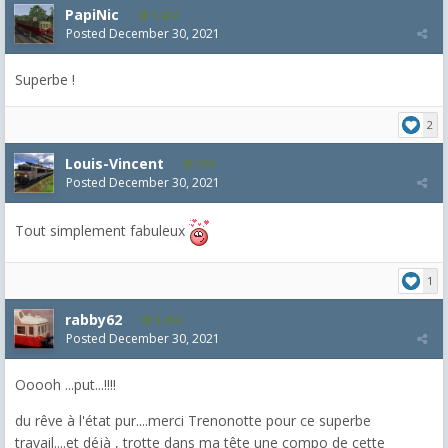
PapiNic
1,422
Posted
December 30, 2021
Superbe !
2
Louis-Vincent
238
Posted
December 30, 2021
Tout simplement fabuleux
1
rabby62
8,454
Posted
December 30, 2021
Ooooh ...put...!!!!
du rêve à l'état pur....merci Trenonotte pour ce superbe
travail....et déjà , trotte dans ma tête une compo de cette