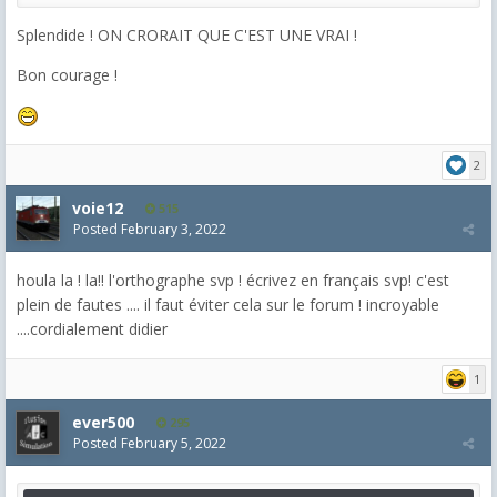
Splendide ! ON CRORAIT QUE C'EST UNE VRAI !
Bon courage !
2
voie12
515
Posted
February 3, 2022
houla la ! la!! l'orthographe svp ! écrivez en français svp! c'est
plein de fautes .... il faut éviter cela sur le forum ! incroyable
....cordialement didier
1
ever500
295
Posted
February 5, 2022