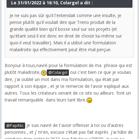
Le 31/01/2022 à 16:10, Colargol a dit :
Je ne suis pas sûr qu'il l'entendait comme une insulte, je
pense plutôt qu'il voulait dire que Treno produit de la
grande qualité bien qu'il bosse seul sur ses projets (et
qu'étant seul il est donc en droit de choisir lui-même sur
quoi il veut travailler). Mais il a utilisé une formulation
maladroite qui effectivement peut être mal perçue.
Bonjour à tous,navré pour la formulation de ma phrase qui est
plutôt maladroite,
oui c'est bien ce que je voulais
@Colargol
dire, j'ai oublié un mot dans ma formulation, qui était par
rapport à son équipe , et je te remercie de l'avoir expliqué aux
autres. Tous les créateurs venant de ce site ou ailleurs font un
travail remarquable dans leurs tant libre.
je suis navré de t'avoir offenser à toi ou d'autres
@PapiNic
personnes , et j' m'en, excuse c’était pas fait exprès j'ai hâte de
conduire dans notre ts2022, ton fabuleux x73500, je suis sa