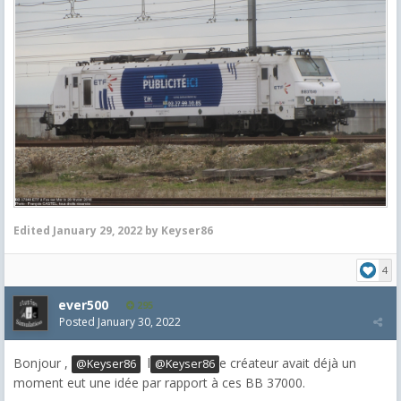
Edited
January 29, 2022
by Keyser86
4
ever500
295
Posted
January 30, 2022
Bonjour ,
l
e créateur avait déjà un
@Keyser86
@Keyser86
moment eut une idée par rapport à ces BB 37000.