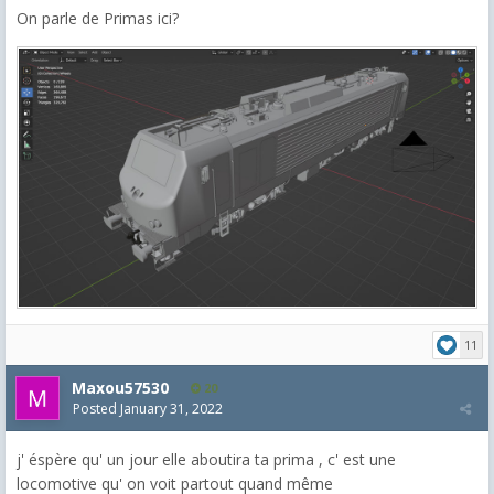
On parle de Primas ici?
11
Maxou57530
20
Posted
January 31, 2022
j' éspère qu' un jour elle aboutira ta prima , c' est une
locomotive qu' on voit partout quand même