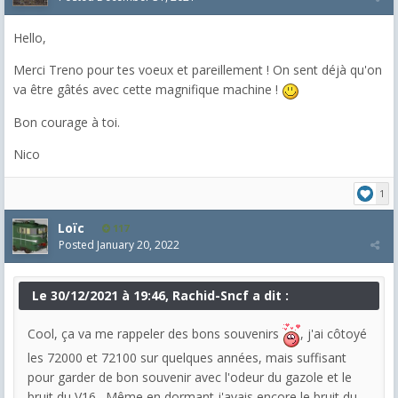
Hello,
Merci Treno pour tes voeux et pareillement ! On sent déjà qu'on
va être gâtés avec cette magnifique machine !
Bon courage à toi.
Nico
1
Loïc
117
Posted
January 20, 2022
Le 30/12/2021 à 19:46, Rachid-Sncf a dit :
Cool, ça va me rappeler des bons souvenirs
, j'ai côtoyé
les 72000 et 72100 sur quelques années, mais suffisant
pour garder de bon souvenir avec l'odeur du gazole et le
bruit du V16 . Même en dormant j'avais encore le bruit du