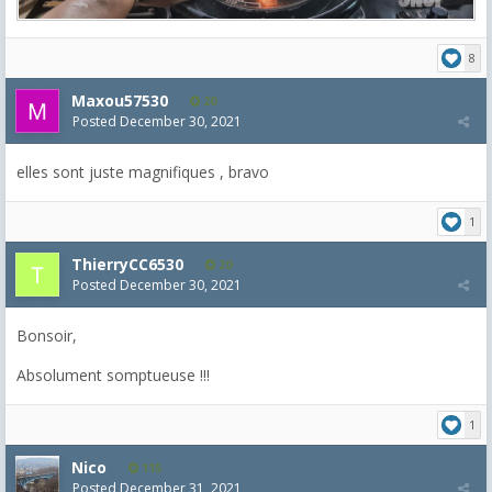
8
Maxou57530
20
Posted
December 30, 2021
elles sont juste magnifiques , bravo
1
ThierryCC6530
20
Posted
December 30, 2021
Bonsoir,
Absolument somptueuse !!!
1
Nico
115
Posted
December 31, 2021