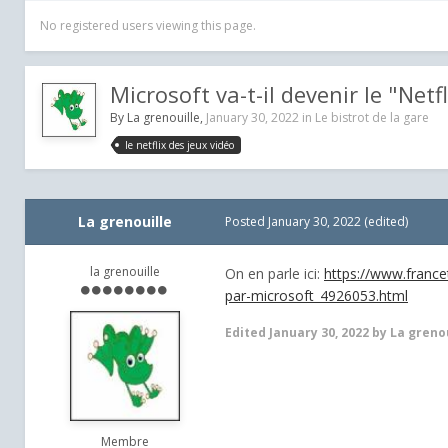
No registered users viewing this page.
Microsoft va-t-il devenir le "Netf
By
La grenouille
,
January 30, 2022
in
Le bistrot de la gare
le netflix des jeux vidéo
La grenouille
Posted
January 30, 2022
(edited)
la grenouille
On en parle ici:
https://www.francet
par-microsoft_4926053.html
Edited
January 30, 2022
by La grenou
Membre