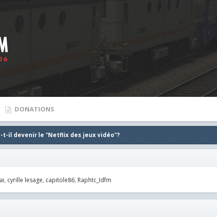
DONATIONS
t-il devenir le "Netflix des jeux vidéo"?
ai
cyrille lesage
capitole86
Raphtc_Idfm