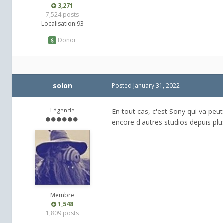
3,271
7,524 posts
Localisation:
93
Donor
solon
Posted
January 31, 2022
Légende
En tout cas, c'est Sony qui va peut
encore d'autres studios depuis plus
Membre
1,548
1,809 posts