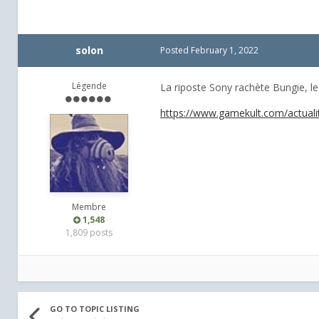
solon
Posted
February 1, 2022
Légende
La riposte Sony rachète Bungie, le
https://www.gamekult.com/actualit
Membre
1,548
1,809 posts
GO TO TOPIC LISTING