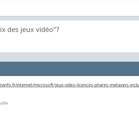
lix des jeux vidéo"?
vinfo.fr/internet/microsoft/jeux-video-licences-phares-metavers-inclus
ille