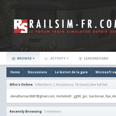
BROWSE
ACTIVITY
LEADERBOARD
Home
Discussions
Le bistrot de la gare
Microsoft va-
Who's Online
9 Members, 1 Anonymous, 78 Guests
(See full list)
denatbernard687@gmail.com
michelin81
gg90
gxc
Gardorian
Rye_Ak
Recently Browsing
0 members