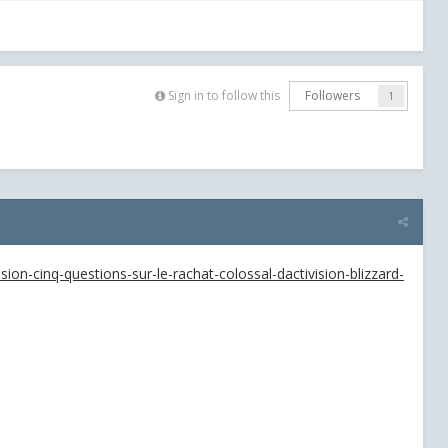
Sign in to follow this
Followers
1
ion-cinq-questions-sur-le-rachat-colossal-dactivision-blizzard-