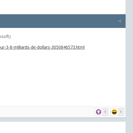
osoft)
ur-3-8-milliards-de-dollars-3050846573.html
1
1